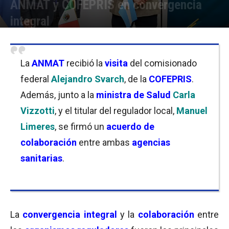
ANMAT y COFEPRIS en convergencia
integral
Por
Nicolás País
-
26/01/2023 12:30
La
ANMAT
recibió la
visita
del comisionado
federal
Alejandro Svarch
, de la
COFEPRIS
.
Además, junto a la
ministra de Salud
Carla
Vizzotti
, y el titular del regulador local,
Manuel
Limeres
, se firmó un
acuerdo de
colaboración
entre ambas
agencias
sanitarias
.
La
convergencia integral
y la
colaboración
entre