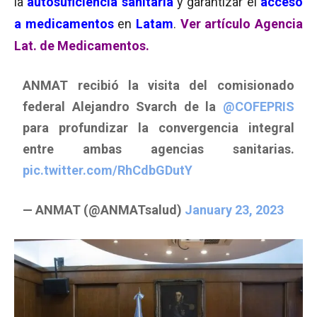
la
autosuficiencia sanitaria
y garantizar el
acceso
a medicamentos
en
Latam
.
Ver artículo Agencia
Lat. de Medicamentos.
ANMAT recibió la visita del comisionado
federal Alejandro Svarch de la
@COFEPRIS
para profundizar la convergencia integral
entre ambas agencias sanitarias.
pic.twitter.com/RhCdbGDutY
— ANMAT (@ANMATsalud)
January 23, 2023