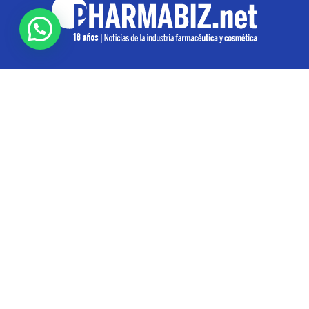
SOBRE NOSOTROS
Pharmabiz es un diario especializado en el quehacer
de la industria farmacéutica y cosmética. Investiga y
analiza noticias desde la Ciudad de Buenos Aires para
toda la región
Contáctanos:
info@pharmabiz.net
SEGUINOS