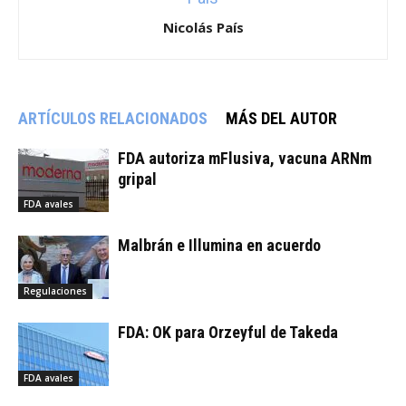
Nicolás País
ARTÍCULOS RELACIONADOS
MÁS DEL AUTOR
FDA autoriza mFlusiva, vacuna ARNm
gripal
FDA avales
Malbrán e Illumina en acuerdo
Regulaciones
FDA: OK para Orzeyful de Takeda
FDA avales