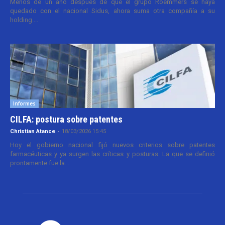
Menos de un año después de que el grupo Roemmers se haya
quedado con el nacional Sidus, ahora suma otra compañía a su
holding....
Informes
CILFA: postura sobre patentes
Christian Atance
-
18/03/2026 15:45
Hoy el gobierno nacional fijó nuevos criterios sobre patentes
farmacéuticas y ya surgen las críticas y posturas. La que se definió
prontamente fue la...