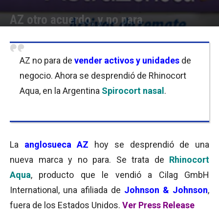
AZ otro acuerdo, y no para
Por
Equipo de Redacción
-
07/10/2016 12:30
AZ no para de
vender activos y unidades
de
negocio. Ahora se desprendió de Rhinocort
Aqua, en la Argentina
Spirocort nasal
.
La
anglosueca AZ
hoy se desprendió de una
nueva marca y no para. Se trata de
Rhinocort
Aqua
, producto que le vendió a Cilag GmbH
International, una afiliada de
Johnson & Johnson
,
fuera de los Estados Unidos.
Ver Press Release