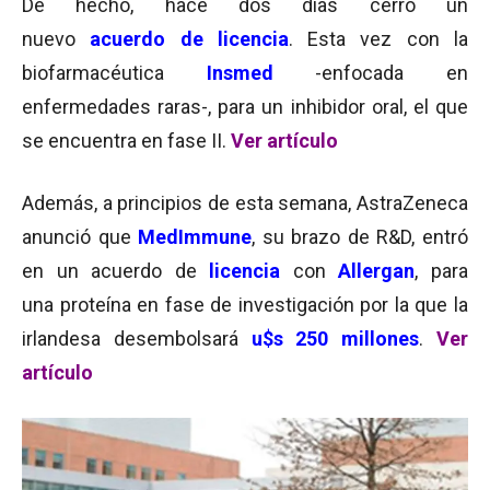
De hecho, hace dos días cerró un
nuevo
acuerdo de licencia
. Esta vez con la
biofarmacéutica
Insmed
-enfocada en
enfermedades raras-, para un inhibidor oral, el que
se encuentra en fase II.
Ver artículo
Además, a principios de esta semana, AstraZeneca
anunció que
MedImmune
, su brazo de R&D, entró
en un acuerdo de
licencia
con
Allergan
, para
una proteína en fase de investigación por la que la
irlandesa desembolsará
u$s 250 millones
.
Ver
artículo