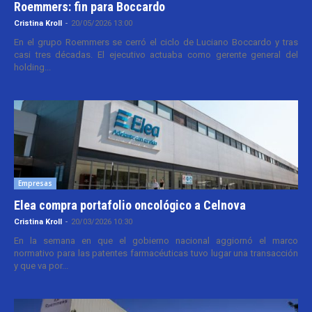
Roemmers: fin para Boccardo
Cristina Kroll
-
20/05/2026 13:00
En el grupo Roemmers se cerró el ciclo de Luciano Boccardo y tras
casi tres décadas. El ejecutivo actuaba como gerente general del
holding...
Empresas
Elea compra portafolio oncológico a Celnova
Cristina Kroll
-
20/03/2026 10:30
En la semana en que el gobierno nacional aggiornó el marco
normativo para las patentes farmacéuticas tuvo lugar una transacción
y que va por...