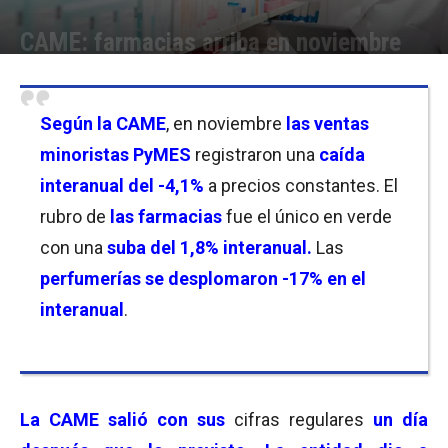
CAME: farmacias arriba en noviembre
Por
Facundo Rivera
-
08/12/2025 10:30
Según la CAME
, en noviembre
las ventas
minoristas PyMES
registraron una
caída
interanual del -4,1%
a precios constantes. El
rubro de
las farmacias
fue el único en verde
con una
suba del 1,8% interanual.
Las
perfumerías se desplomaron -17% en el
interanual
.
La CAME salió con sus
cifras regulares
un día