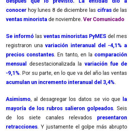
después que lo previsto. La entidad dio a
conocer
hoy lunes 8 de diciembre las
cifras
de las
ventas minorista
de noviembre.
Ver Comun
i
cado
Se informó
las
ventas minoristas PyMES
del mes
registraron una
variación interanual
del -4,1% a
precios constantes
. En tanto, en la
comparación
mensual
desestacionalizada la
variación fue de
-9,1%
. Por su parte, en lo que va del año las ventas
acumulan un incremento interanual del 3,4%
.
Asimismo
, al desagregar los datos se vio que
la
mayoría de los rubros salieron golpeados
. Seis
de los siete canales relevados
presentaron
retracciones
. Y justamente el golpe más abrupto