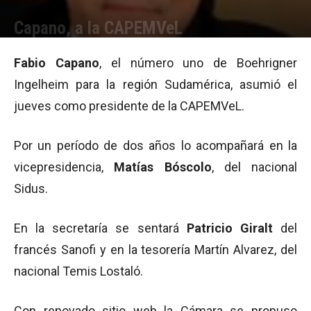
Capano, a la CAPEMVeL
Por
Equipo de Redacción
-
02/05/2012 09:36
Fabio Capano
, el número uno de Boehrigner
Ingelheim para la región Sudamérica, asumió el
jueves como presidente de la CAPEMVeL.
Por un período de dos años lo acompañará en la
vicepresidencia,
Matías Bóscolo
, del nacional
Sidus.
En la secretaría se sentará
Patricio Giralt
del
francés Sanofi y en la tesorería Martín Alvarez, del
nacional Temis Lostaló.
Con renovado sitio web la Cámara se propuso