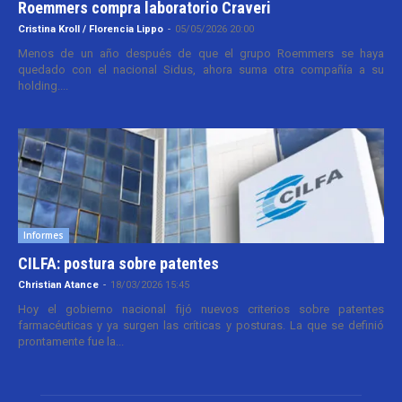
Roemmers compra laboratorio Craveri
Cristina Kroll / Florencia Lippo
-
05/05/2026 20:00
Menos de un año después de que el grupo Roemmers se haya
quedado con el nacional Sidus, ahora suma otra compañía a su
holding....
Informes
CILFA: postura sobre patentes
Christian Atance
-
18/03/2026 15:45
Hoy el gobierno nacional fijó nuevos criterios sobre patentes
farmacéuticas y ya surgen las críticas y posturas. La que se definió
prontamente fue la...