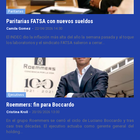
Paritarias
Paritarias FATSA con nuevos sueldos
Camila Gomez
-
22/04/2026 14:30
El INDEC dio la inflación más alta del año la semana pasada y al toque
los laboratorios y el sindicato FATSA salieron a cerrar...
Ejecutivos
Roemmers: fin para Boccardo
Cristina Kroll
-
20/05/2026 13:00
En el grupo Roemmers se cerró el ciclo de Luciano Boccardo y tras
casi tres décadas. El ejecutivo actuaba como gerente general del
holding...