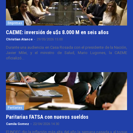
Empresas
CAEME: inversión de u$s 8.000 M en seis años
Christian Atance
-
29/05/2026 15:00
Durante una audiencia en Casa Rosada con el presidente de la Nación,
Javier Milei, y el ministro de Salud, Mario Lugones, la CAEME
oficializó...
Paritarias
Paritarias FATSA con nuevos sueldos
Camila Gomez
-
22/04/2026 14:30
El INDEC dio la inflación más alta del año la semana pasada y al toque