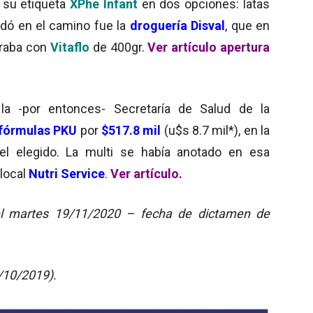
 su etiqueta
XPhe Infant
en dos opciones: latas
edó en el camino fue la
droguería
Disval
, que en
guraba con
Vitaflo
de 400gr.
Ver artículo apertura
 la -por entonces- Secretaría de Salud de la
 fórmulas PKU
por
$517.8 mil
(u$s 8.7 mil*), en la
el elegido. La multi se había anotado en esa
local
Nutri Service
.
Ver artículo
.
el martes 19/11/2020 – fecha de dictamen de
/10/2019).