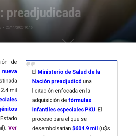
: preadjudicada
o
-
25/11/2020 10:15
ción de
 nueva
El
Ministerio de Salud de la
inada
Nación
preadjudicó
una
2.4 mil
licitación enfocada en la
eciales
adquisición de
fórmulas
énitos
infantiles especiales PKU
. El
l Estado
proceso para el que se
il).
Ver
desembolsarían
$604.9 mil
(u$s