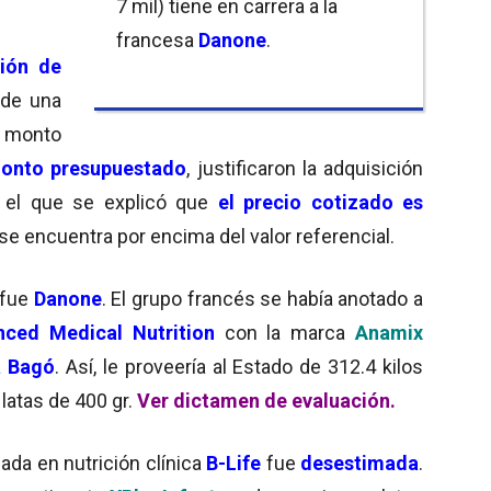
7 mil) tiene en carrera a la
francesa
Danone
.
ión de
 de una
monto
monto presupuestado
, justificaron la adquisición
 el que se explicó que
el precio cotizado es
se encuentra por encima del valor referencial.
 fue
Danone
. El grupo francés se había anotado a
ced Medical Nutrition
con la marca
Anamix
a Bagó
. Así, le proveería al Estado de 312.4 kilos
latas de 400 gr.
Ver dictamen de evaluación.
zada en nutrición clínica
B-Life
fue
desestimada
.