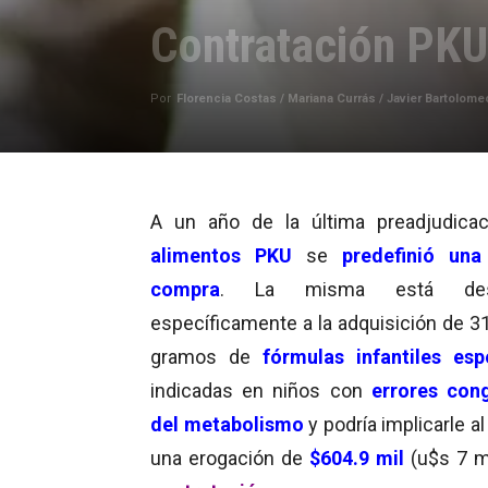
Contratación PKU
Por
Florencia Costas / Mariana Currás / Javier Bartolome
A un año de la última preadjudica
alimentos PKU
se
predefinió una
compra
. La misma está dest
específicamente a la adquisición de 31
gramos de
fórmulas infantiles esp
indicadas en niños con
errores cong
del metabolismo
y podría implicarle a
una erogación de
$604.9 mil
(u$s 7 m