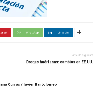
terest
WhatsApp
Linkedin
Artículo siguiente
Drogas huérfanas: cambios en EE.UU.
iana Currás / Javier Bartolomeo