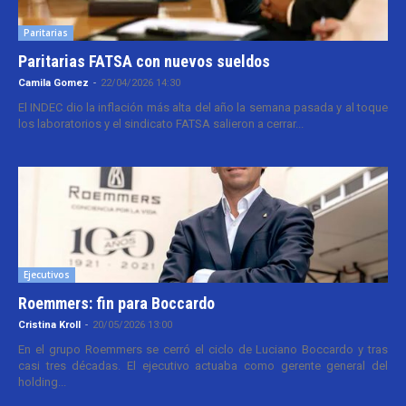
Paritarias
Paritarias FATSA con nuevos sueldos
Camila Gomez
-
22/04/2026 14:30
El INDEC dio la inflación más alta del año la semana pasada y al toque
los laboratorios y el sindicato FATSA salieron a cerrar...
Ejecutivos
Roemmers: fin para Boccardo
Cristina Kroll
-
20/05/2026 13:00
En el grupo Roemmers se cerró el ciclo de Luciano Boccardo y tras
casi tres décadas. El ejecutivo actuaba como gerente general del
holding...