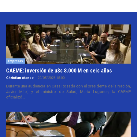
Empresas
CAEME: inversión de u$s 8.000 M en seis años
Christian Atance
-
29/05/2026 15:00
Durante una audiencia en Casa Rosada con el presidente de la Nación,
Javier Milei, y el ministro de Salud, Mario Lugones, la CAEME
oficializó...