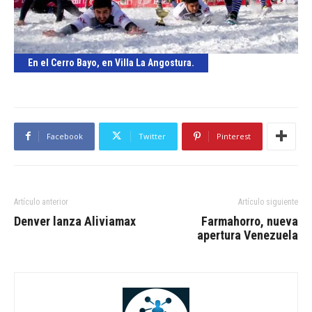
En el Cerro Bayo, en Villa La Angostura.
Facebook
Twitter
Pinterest
Artículo anterior
Artículo siguiente
Denver lanza Aliviamax
Farmahorro, nueva
apertura Venezuela