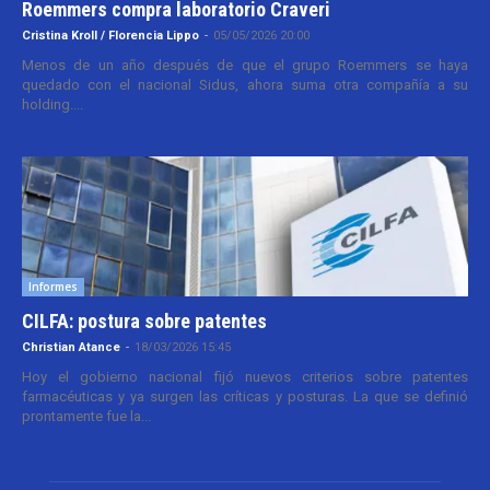
Roemmers compra laboratorio Craveri
Cristina Kroll / Florencia Lippo
-
05/05/2026 20:00
Menos de un año después de que el grupo Roemmers se haya
quedado con el nacional Sidus, ahora suma otra compañía a su
holding....
Informes
CILFA: postura sobre patentes
Christian Atance
-
18/03/2026 15:45
Hoy el gobierno nacional fijó nuevos criterios sobre patentes
farmacéuticas y ya surgen las críticas y posturas. La que se definió
prontamente fue la...