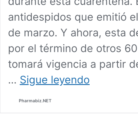
durante esta cuarentena. 
antidespidos que emitió e
de marzo. Y ahora, esta de
por el término de otros 60
tomará vigencia a partir 
Decreto
…
Sigue leyendo
antidespidos:
se
prorroga
Pharmabiz.NET