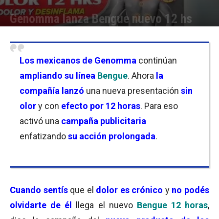
Genomma lanza Bengue nuevo 12 hs
Por
Florencia Lippo
-
19/08/2025 10:30
Los mexicanos de Genomma
continúan
ampliando su línea
Bengue
. Ahora
la
compañía lanzó
una nueva presentación
sin
olor
y con
efecto por 12 horas
. Para eso
activó una
campaña publicitaria
enfatizando
su acción prolongada
.
Cuando sentís
que el
dolor es crónico
y
no podés
olvidarte de él
llega el nuevo
Bengue 12 horas
,