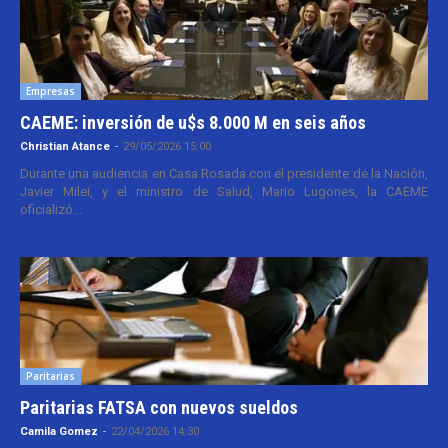
Empresas
CAEME: inversión de u$s 8.000 M en seis años
Christian Atance
-
29/05/2026 15:00
Durante una audiencia en Casa Rosada con el presidente de la Nación,
Javier Milei, y el ministro de Salud, Mario Lugones, la CAEME
oficializó...
Paritarias
Paritarias FATSA con nuevos sueldos
Camila Gomez
-
22/04/2026 14:30