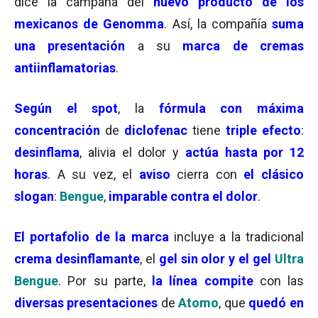
dice la campaña del
nuevo producto de los
mexicanos de Genomma
. Así, la compañía
suma
una presentación
a su
marca de cremas
antiinflamatorias
.
Según el spot
, la
fórmula con máxima
concentración
de
diclofenac
tiene
triple efecto
:
desinflama
, alivia el dolor y
actúa hasta por 12
horas
. A su vez, el
aviso
cierra con
el clásico
slogan
:
Bengue
,
imparable contra el dolor
.
El portafolio de la marca
incluye a la tradicional
crema desinflamante
, el
gel sin olor y el gel
Ultra
Bengue
. Por su parte,
la línea compite
con las
diversas presentaciones
de
Atomo
, que
quedó en