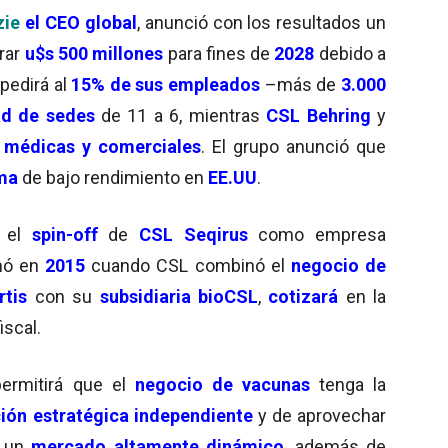
zie
el CEO global
, anunció con los resultados un
rar
u$s 500 millones
para fines de
2028
debido a
spedirá al
15% de sus empleados
–más de
3.000
d de sedes
de 11 a 6, mientras
CSL Behring
y
 médicas y comerciales
. El grupo anunció que
sma
de bajo rendimiento en
EE.UU
.
ó el
spin-off
de
CSL
Seqirus
como empresa
mó en
2015
cuando CSL combinó el
negocio de
rtis
con su
subsidiaria
bioCSL
,
cotizará
en la
iscal.
permitirá que el
negocio de vacunas
tenga la
ión estratégica independiente
y de aprovechar
 un
mercado altamente dinámico
, además de