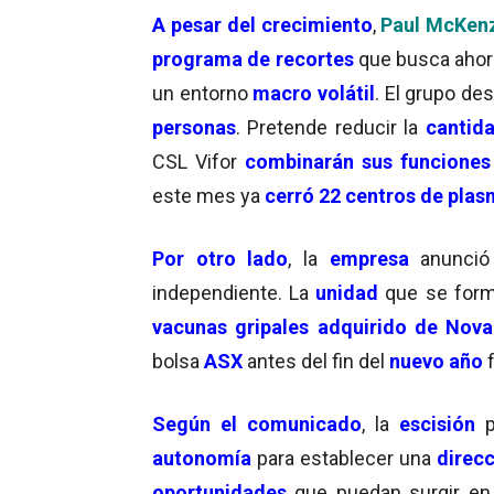
A pesar del crecimiento
,
Paul McKen
programa de recortes
que busca ahor
un entorno
macro volátil
. El grupo de
personas
. Pretende reducir la
cantida
CSL Vifor
combinarán sus funciones
este mes ya
cerró 22 centros de pla
Por otro lado
, la
empresa
anunci
independiente. La
unidad
que se for
vacunas gripales adquirido de Nova
bolsa
ASX
antes del fin del
nuevo año
f
Según el comunicado
, la
escisión
autonomía
para establecer una
direcc
oportunidades
que puedan surgir en