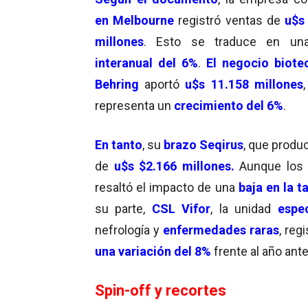
en Melbourne
registró ventas de
u$s
millones
. Esto se traduce en u
interanual del 6%
.
El negocio biote
Behring
aportó
u$s 11.158 millones
representa un
crecimiento del 6%
.
En tanto
, su
brazo Seqirus
, que produ
de
u$s $2.166 millones.
Aunque los
resaltó el impacto de una
baja en la 
su parte,
CSL Vifor
, la unidad
espec
nefrología y
enfermedades raras
, reg
una variación del 8%
frente al año ante
Spin-off y recortes