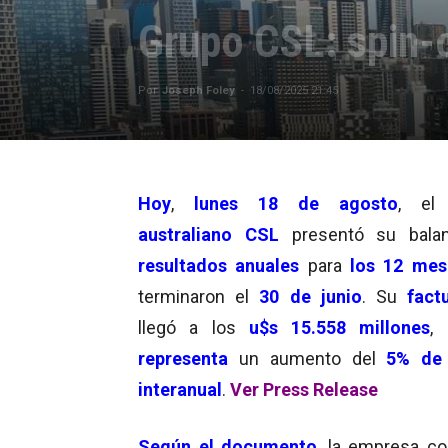
Grupo CSL: spin-o
Por
Joseph Foley
-
18/08/2025 21:45
Hoy
,
lunes 18 de agosto
, e
australiano CSL
presentó su bala
resultados anuales
para
los 12 mes
terminaron el
30 de junio
. Su
fact
llegó a los
u$s
15.558 millones
,
representa
un aumento del
5% de
interanual
.
Ver Press Release
Según el documento
, la empresa c