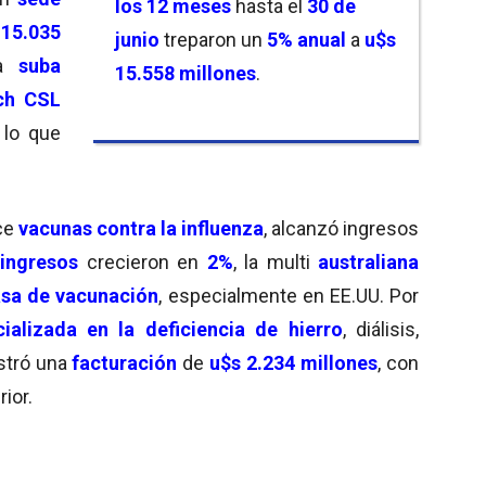
los 12 meses
hasta el
30 de
 15.035
junio
treparon un
5% anual
a
u$s
na
suba
15.558 millones
.
ch
CSL
, lo que
ce
vacunas contra la influenza
, alcanzó ingresos
ingresos
crecieron en
2%
, la multi
australiana
tasa de vacunación
, especialmente en EE.UU. Por
ializada en la deficiencia de hierro
, diálisis,
istró una
facturación
de
u$s 2.234 millones
, con
rior.