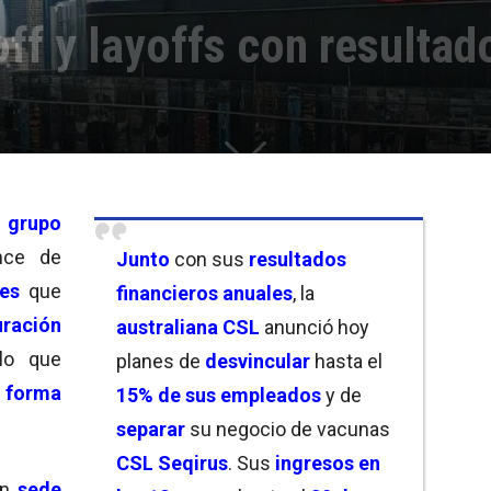
ff y layoffs con resultad
l
grupo
nce de
Junto
con sus
resultados
es
que
financieros anuales
, la
uración
australiana CSL
anunció hoy
 lo que
planes de
desvincular
hasta el
 forma
15% de sus empleados
y de
separar
su negocio de vacunas
CSL Seqirus
. Sus
ingresos en
on
sede