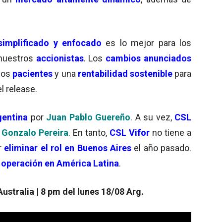
simplificado y enfocado
es lo mejor para los
nuestros
accionistas
. Los
cambios anunciados
los
pacientes
y una
rentabilidad sostenible
para
l release.
gentina
por
Juan Pablo Guereño
. A su vez,
CSL
Gonzalo Pereira
. En tanto,
CSL Vifor
no tiene a
r
eliminar el rol en Buenos Aires
el año pasado.
 operación en América Latina
.
ustralia | 8 pm del lunes 18/08 Arg.