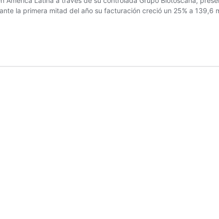
en América Latina a través de su controlada Grupo Biotoscana, prese
nte la primera mitad del año su facturación creció un 25% a 139,6 mi
ics: