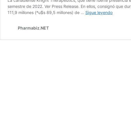
La canadiense Knight Therapeutics, que tiene fuerte presencia 
semestre de 2022. Ver Press Release. En ellos, consignó que dura
Knight
111,9 millones (*u$s 89,5 millones) de …
Sigue leyendo
Therapeut
alza
Pharmabiz.NET
del
25%
en
semestre