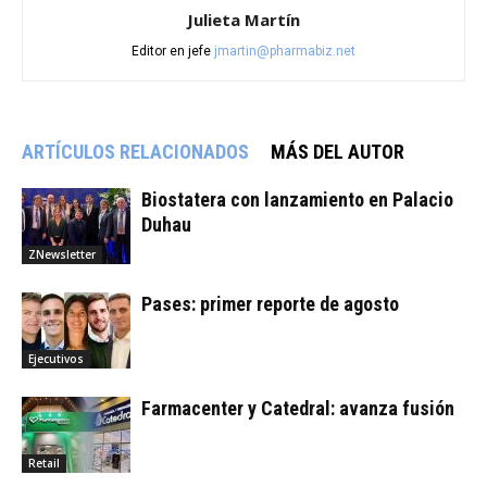
Julieta Martín
Editor en jefe
jmartin@pharmabiz.net
ARTÍCULOS RELACIONADOS
MÁS DEL AUTOR
Biostatera con lanzamiento en Palacio
Duhau
ZNewsletter
Pases: primer reporte de agosto
Ejecutivos
Farmacenter y Catedral: avanza fusión
Retail