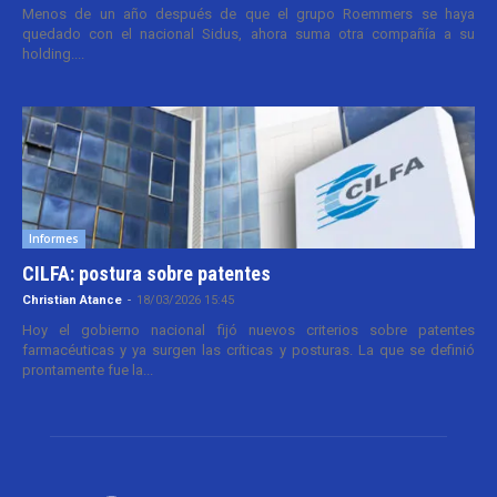
Menos de un año después de que el grupo Roemmers se haya
quedado con el nacional Sidus, ahora suma otra compañía a su
holding....
Informes
CILFA: postura sobre patentes
Christian Atance
-
18/03/2026 15:45
Hoy el gobierno nacional fijó nuevos criterios sobre patentes
farmacéuticas y ya surgen las críticas y posturas. La que se definió
prontamente fue la...