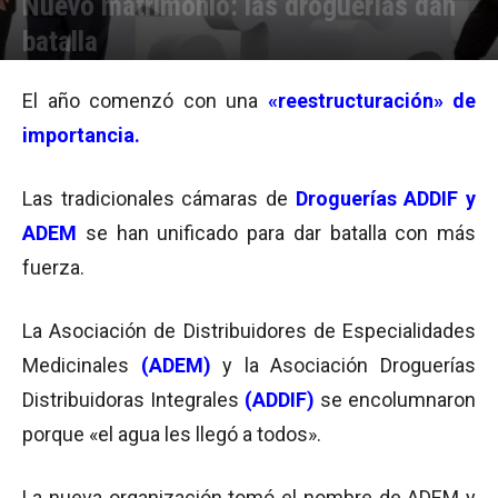
Nuevo matrimonio: las droguerías dan
batalla
Por
Julieta Martín
-
08/02/2008 21:48
El año comenzó con una
«reestructuración» de
importancia.
Las tradicionales cámaras de
Droguerías ADDIF y
ADEM
se han unificado para dar batalla con más
fuerza.
La Asociación de Distribuidores de Especialidades
Medicinales
(ADEM)
y la Asociación Droguerías
Distribuidoras Integrales
(ADDIF)
se encolumnaron
porque «el agua les llegó a todos».
La nueva organización tomó el nombre de ADEM y