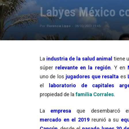
Labyes México co
Por
Florencia Lippo
-
08/02/2023 19:45
La
industria de la salud animal
tiene 
súper
relevante en la región
. Y en
uno de los
jugadores que resalta
es
el
laboratorio de capitales arge
propiedad de la
familia Corrales
.
La
empresa
que desembarcó e
mercado en el 2019
reunió a su
equ
Cancún
, desde el
pasado lunes 30 d