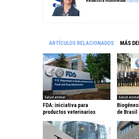
Redactora multimedial
flippo
ARTÍCULOS RELACIONADOS
MÁS DE
Salud animal
Salud anima
FDA: iniciativa para
Biogénesi
productos veterinarios
de Brasil