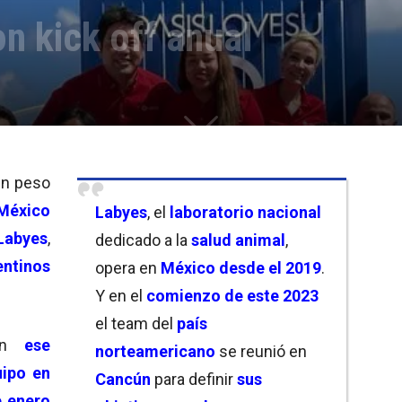
n kick off anual
un peso
México
Labyes
, el
laboratorio nacional
Labyes
,
dedicado a la
salud animal
,
ntinos
opera en
México desde el 2019
.
Y en el
comienzo de este 2023
el team del
país
n
ese
norteamericano
se reunió en
ipo en
Cancún
para definir
sus
e enero