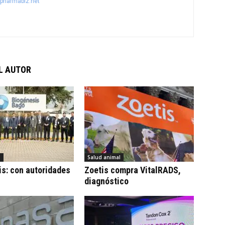
@pharmabiz.net
L AUTOR
l
Salud animal
s: con autoridades
Zoetis compra VitalRADS,
diagnóstico