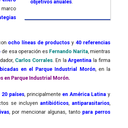
objetivos anuales
.
e marco
ategias
con
ocho líneas de productos
y
40 referencias
o
de esa operación es
Fernando Narita
, mientras
dador,
Carlos Corrales
. En la
Argentina
la firma
ubicadas en el Parque Industrial Morón
, en la
es en Parque Industrial Morón.
 20 países
, principalmente
en América Latina
y
tos se incluyen
antibióticos
,
antiparasitarios
,
ivas
, por mencionar algunas, tanto
para perros