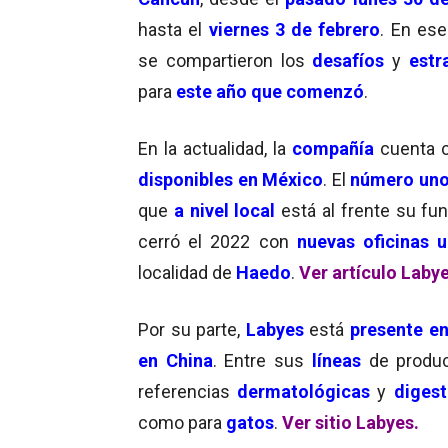
hasta el
viernes 3 de febrero
. En es
se compartieron los
desafíos
y
estr
para
este año que comenzó
.
En la actualidad, la
compañía
cuenta 
disponibles en México
. El
número un
que
a nivel local
está al frente su fun
cerró el 2022 con
nuevas oficinas 
localidad de
Haedo
.
Ver artículo Laby
Por su parte,
Labyes
está
presente en
en China
. Entre sus
líneas
de produc
referencias
dermatológicas
y
digest
como para
gatos
.
Ver sitio Labyes.