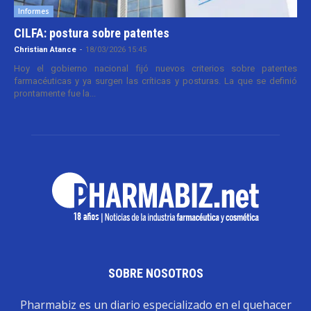
Informes
CILFA: postura sobre patentes
Christian Atance
-
18/03/2026 15:45
Hoy el gobierno nacional fijó nuevos criterios sobre patentes
farmacéuticas y ya surgen las críticas y posturas. La que se definió
prontamente fue la...
SOBRE NOSOTROS
Pharmabiz es un diario especializado en el quehacer