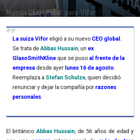
Nuevo CEO global para Vifor
Por
Christian Atance
-
17/08/2021 10:30
La suiza Vifor
eligió a su nuevo
CEO global
.
Se trata de
Abbas Hussain
, un
ex
GlaxoSmithKline
que se puso
al
frente de la
empresa
desde ayer
lunes 16 de agosto
.
Reemplaza a
Stefan Schulze
, quien decidió
renunciar y dejar la compañía por
razones
personales
.
El británico
Abbas Hussain
, de 56 años de edad y