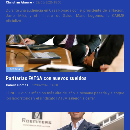
Christian Atance
-
29/05/2026 15:00
Durante una audiencia en Casa Rosada con el presidente de la Nación,
Javier Milei, y el ministro de Salud, Mario Lugones, la CAEME
oficializó...
Paritarias
Paritarias FATSA con nuevos sueldos
Camila Gomez
-
22/04/2026 14:30
El INDEC dio la inflación más alta del año la semana pasada y al toque
los laboratorios y el sindicato FATSA salieron a cerrar...