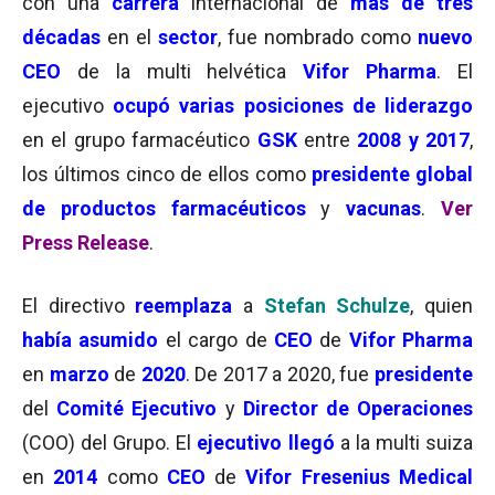
con una
carrera
internacional de
más de tres
décadas
en el
sector
, fue nombrado como
nuevo
CEO
de la multi helvética
Vifor Pharma
. El
ejecutivo
ocupó varias posiciones de liderazgo
en el grupo farmacéutico
GSK
entre
2008 y 2017
,
los últimos cinco de ellos como
presidente global
de productos farmacéuticos
y
vacunas
.
Ver
Press Release
.
El directivo
reemplaza
a
Stefan Schulze
, quien
había asumido
el cargo de
CEO
de
Vifor Pharma
en
marzo
de
2020
. De 2017 a 2020, fue
presidente
del
Comité Ejecutivo
y
Director de Operaciones
(COO) del Grupo. El
ejecutivo llegó
a la multi suiza
en
2014
como
CEO
de
Vifor Fresenius Medical