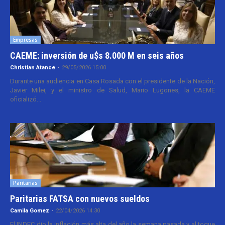
Empresas
CAEME: inversión de u$s 8.000 M en seis años
Christian Atance
-
29/05/2026 15:00
Durante una audiencia en Casa Rosada con el presidente de la Nación,
Javier Milei, y el ministro de Salud, Mario Lugones, la CAEME
oficializó...
Paritarias
Paritarias FATSA con nuevos sueldos
Camila Gomez
-
22/04/2026 14:30
El INDEC dio la inflación más alta del año la semana pasada y al toque