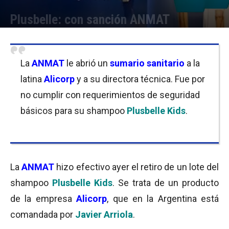
Plusbelle: con sanción ANMAT
Por
Equipo de Redacción
-
05/10/2017 10:30
La
ANMAT
le abrió un
sumario sanitario
a la
latina
Alicorp
y a su directora técnica. Fue por
no cumplir con requerimientos de seguridad
básicos para su shampoo
Plusbelle Kids
.
La
ANMAT
hizo efectivo ayer el retiro de un lote del
shampoo
Plusbelle Kids
.
Se trata de un producto
de la empresa
Alicorp
, que en la Argentina está
comandada por
Javier Arriola
.