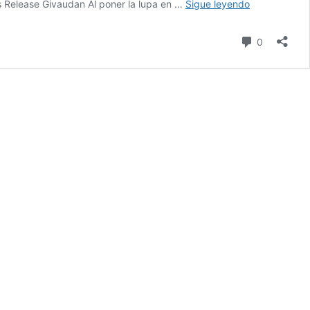
Resultados:
ss Release Givaudan Al poner la lupa en …
Sigue leyendo
Givaudan,
Firmenich,
comentari
0
Symrise,
IFF