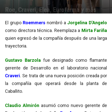
Roe, Craveri, Elea, Eurofarma y más
Por
Equipo de Redacción
-
26/11/2013 10:29
El grupo
Roemmers
nombró a
Jorgelina D’Angelo
como directora técnica. Reemplaza a
Mirta Fariña
quien egresó de la compañía después de una larga
trayectoria.
Gustavo Barzola
fue designado como flamante
gerente de Desarrollo en el laboratorio nacional
Craveri
. Se trata de una nueva posición creada por
la compañía que operará desde la planta de
Caballito.
Claudio Almirón
asumió como nuevo gerente de