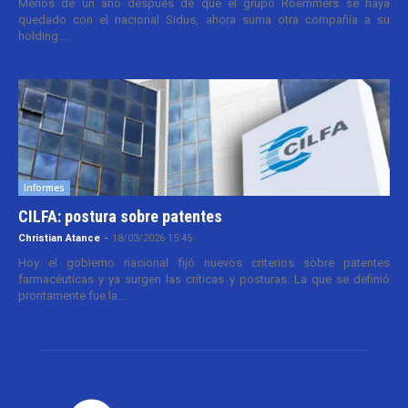
Menos de un año después de que el grupo Roemmers se haya
quedado con el nacional Sidus, ahora suma otra compañía a su
holding....
Informes
CILFA: postura sobre patentes
Christian Atance
-
18/03/2026 15:45
Hoy el gobierno nacional fijó nuevos criterios sobre patentes
farmacéuticas y ya surgen las críticas y posturas. La que se definió
prontamente fue la...