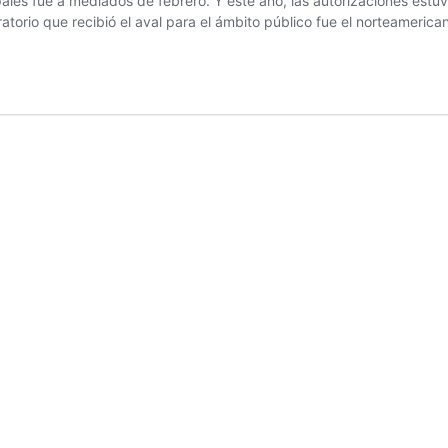
les fue a mediados de febrero. Y este año, las autorizaciones estuvi
atorio que recibió el aval para el ámbito público fue el norteameric