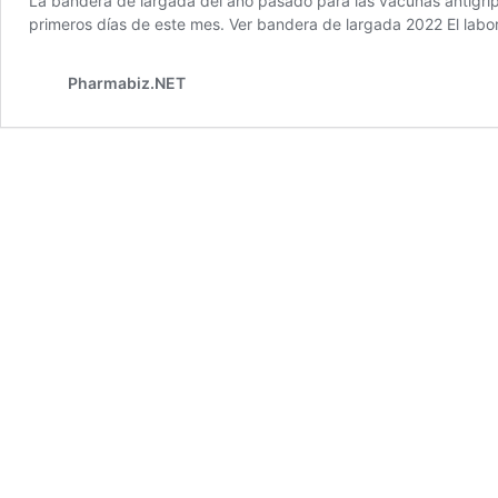
La bandera de largada del año pasado para las vacunas antigripa
primeros días de este mes. Ver bandera de largada 2022 El labor
Pharmabiz.NET