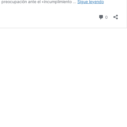
CADIME:
 su preocupación ante el «incumplimiento …
Sigue leyendo
nuevo
reclamo
comentari
0
por
aranceles