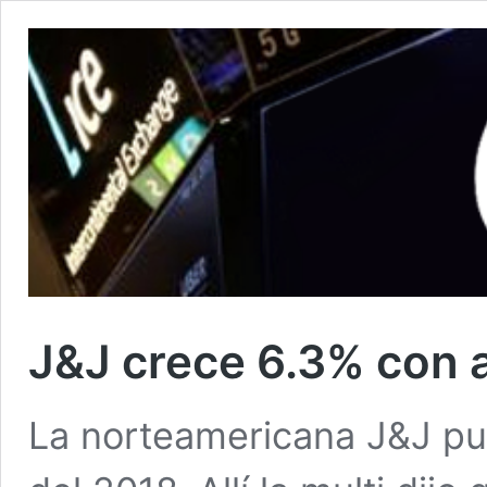
J&J crece 6.3% con 
La norteamericana J&J pub