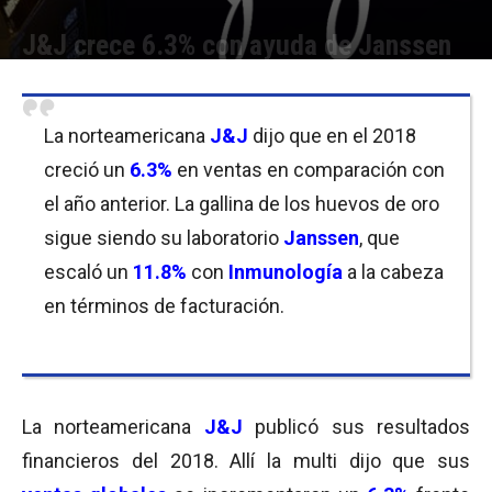
J&J crece 6.3% con ayuda de Janssen
Por
Equipo de Redacción
-
22/01/2019 10:45
La norteamericana
J&J
dijo que en el 2018
creció un
6.3%
en ventas en comparación con
el año anterior. La gallina de los huevos de oro
sigue siendo su laboratorio
Janssen
, que
escaló un
11.8%
con
Inmunología
a la cabeza
en términos de facturación.
La norteamericana
J&J
publicó sus resultados
financieros del 2018. Allí la multi dijo que sus