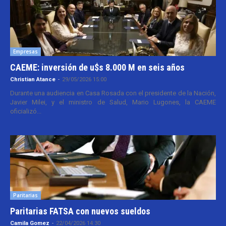
Empresas
CAEME: inversión de u$s 8.000 M en seis años
Christian Atance
-
29/05/2026 15:00
Durante una audiencia en Casa Rosada con el presidente de la Nación,
Javier Milei, y el ministro de Salud, Mario Lugones, la CAEME
oficializó...
Paritarias
Paritarias FATSA con nuevos sueldos
Camila Gomez
-
22/04/2026 14:30