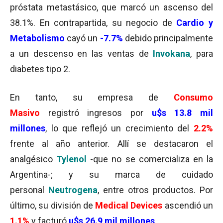
próstata metastásico, que marcó un ascenso del
38.1%. En contrapartida, su negocio de
Cardio y
Metabolismo
cayó un
-7.7%
debido principalmente
a un descenso en las ventas de
Invokana
, para
diabetes tipo 2.
En tanto, su empresa de
Consumo
Masivo
registró ingresos por
u$s 13.8 mil
millones
, lo que reflejó un crecimiento del
2.2%
frente al año anterior. Allí se destacaron el
analgésico
Tylenol
-que no se comercializa en la
Argentina-; y su marca de cuidado
personal
Neutrogena
, entre otros productos. Por
último, su división de
Medical Devices
ascendió un
1.1%
y facturó
u$s 26.9 mil millones
.