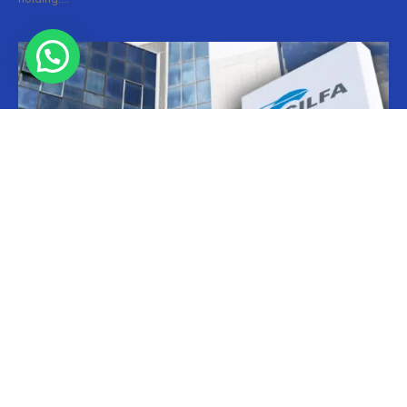
Informes
CILFA: postura sobre patentes
Christian Atance
-
18/03/2026 15:45
Hoy el gobierno nacional fijó nuevos criterios sobre patentes
farmacéuticas y ya surgen las críticas y posturas. La que se definió
prontamente fue la...