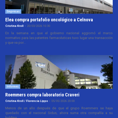
Empresas
Elea compra portafolio oncológico a Celnova
Cristina Kroll
-
20/03/2026 10:30
En la semana en que el gobierno nacional aggiornó el marco
normativo para las patentes farmacéuticas tuvo lugar una transacción
y que va por...
Informes
Roemmers compra laboratorio Craveri
Cristina Kroll / Florencia Lippo
-
05/05/2026 20:00
Menos de un año después de que el grupo Roemmers se haya
quedado con el nacional Sidus, ahora suma otra compañía a su
holding....