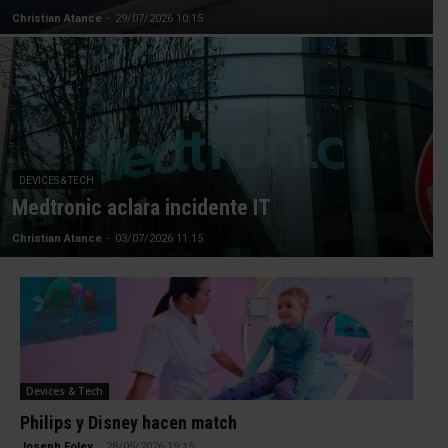
Christian Atance
-
29/07/2026 10:15
DEVICES & TECH
Medtronic aclara incidente IT
Christian Atance
-
03/07/2026 11:15
Devices & Tech
Philips y Disney hacen match
Joseph Foley
-
28/05/2026 19:15