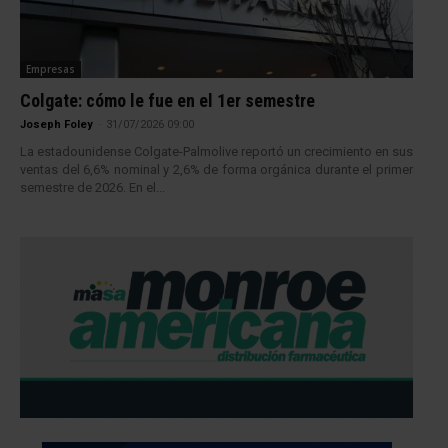
Empresas
Colgate: cómo le fue en el 1er semestre
Joseph Foley
-
31/07/2026 09:00
La estadounidense Colgate-Palmolive reportó un crecimiento en sus
ventas del 6,6% nominal y 2,6% de forma orgánica durante el primer
semestre de 2026. En el...