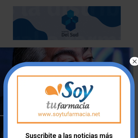
×
PARITARIAS
Paritarias Sanidad, nuevos sueldos
Camila Gomez
-
23/06/2026 11:30
Suscribite a las noticias más