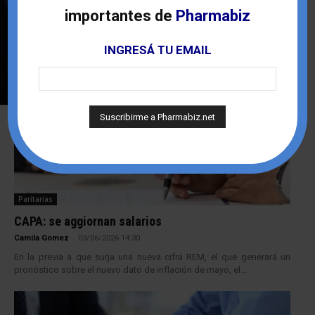
importantes de
Pharmabiz
INGRESÁ TU EMAIL
PARITARIAS
Daer: tensión con clínicas
Christian Atance
-
12/06/2026 13:30
Paritarias
CAPA: se aggiornan salarios
Camila Gomez
-
03/06/2026 14:30
En la previa a que surja una nueva cifra REM, el que generará un
pronóstico sobre el nuevo dato de inflación de mayo, el...