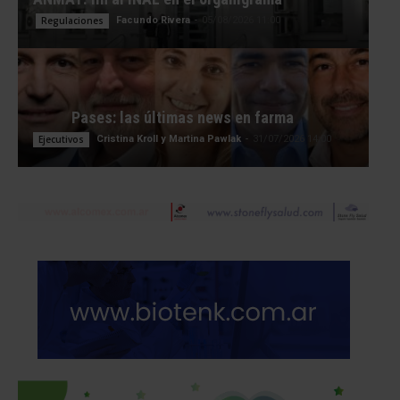
Regulaciones
Facundo Rivera
-
05/08/2026 11:00
Pases: las últimas news en farma
Ejecutivos
Cristina Kroll y Martina Pawlak
-
31/07/2026 14:00