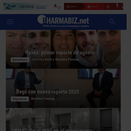
Pases: primer reporte de agosto
Ejecutivos
Cristina Kroll y Martina Pawlak
-
07/08/2026 13:00
Bagó con nuevo reporte 2025
Empresas
Martina Pawlak
-
04/08/2026 18:15
ANMAT: fin al INAL en el organigrama