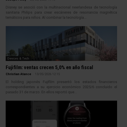
Disney se asoció con la multinacional neerlandesa de tecnología
sanitaria Philips para crear escáneres de resonancia magnética
temáticos para niños. Al combinar la tecnología...
Devices & Tech
Fujifilm: ventas crecen 5,0% en año fiscal
Christian Atance
-
13/05/2026 12:15
El holding japonés Fujifilm presentó los estados financieros
correspondientes a su ejercicio económico 2025/6 concluido el
pasado 31 de marzo. En ellos reportó que...