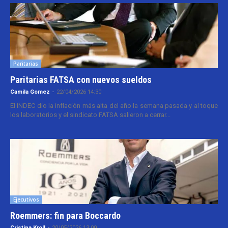
Paritarias
Paritarias FATSA con nuevos sueldos
Camila Gomez
-
22/04/2026 14:30
El INDEC dio la inflación más alta del año la semana pasada y al toque
los laboratorios y el sindicato FATSA salieron a cerrar...
Ejecutivos
Roemmers: fin para Boccardo
Cristina Kroll
-
20/05/2026 13:00