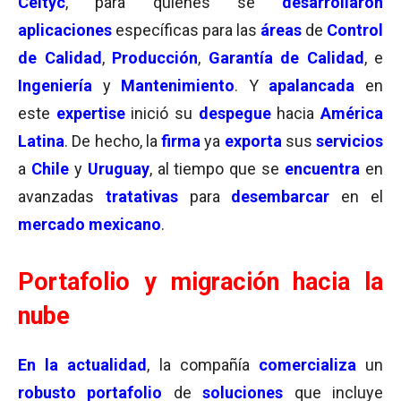
Celtyc
,
para quienes se
desarrollaron
aplicaciones
específicas para las
áreas
de
Control
de Calidad
,
Producción
,
Garantía de Calidad
, e
Ingeniería
y
Mantenimiento
. Y
apalancada
en
este
expertise
inició
su
despegue
hacia
América
Latina
. De hecho, la
firma
ya
exporta
sus
servicios
a
Chile
y
Uruguay
, al tiempo que se
encuentra
en
avanzadas
tratativas
para
desembarcar
en el
mercado mexicano
.
Portafolio y migración hacia la
nube
En la actualidad
, la compañía
comercializa
un
robusto portafolio
de
soluciones
que incluye