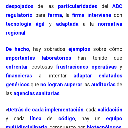
despojados
de las
particularidades
del
ABC
regulatorio
para
farma
, la
firma
interviene
con
tecnología ágil
y
adaptada
a la
normativa
regional
.
De hecho
, hay sobrados
ejemplos
sobre cómo
importantes laboratorios
han tenido que
enfrentar
costosas
frustraciones operativas
y
financieras
al intentar
adaptar
enlatados
genéricos
que
no logran superar
las
auditorías
de
las
agencias sanitarias
.
«
Detrás de cada
implementación
, cada
validación
y cada
línea
de
código
, hay un
equipo
multidisciplinario
compuesto por
biotecnólogos
,