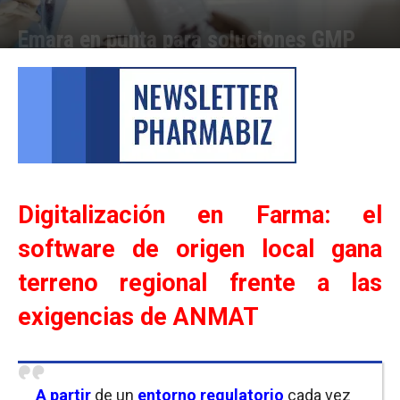
Emara en punta para soluciones GMP
Por
Equipo de Redacción
-
30/06/2026 12:00
Digitalización en Farma: el
software de origen local gana
terreno regional frente a las
exigencias de ANMAT
A partir
de un
entorno regulatorio
cada vez