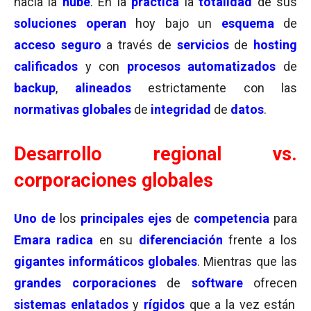
hacia la
nube
. En la
práctica
la
totalidad
de sus
soluciones
operan
hoy bajo un
esquema
de
acceso seguro
a través de
servicios
de
hosting
calificados
y con
procesos automatizados
de
backup
,
alineados
estrictamente con las
normativas globales
de
integridad
de
datos
.
Desarrollo regional vs.
corporaciones globales
Uno de
los
principales
ejes
de
competencia
para
Emara
radica
en su
diferenciación
frente a los
gigantes informáticos globales
. Mientras que las
grandes corporaciones
de
software
ofrecen
sistemas enlatados
y
rígidos
que a la vez están