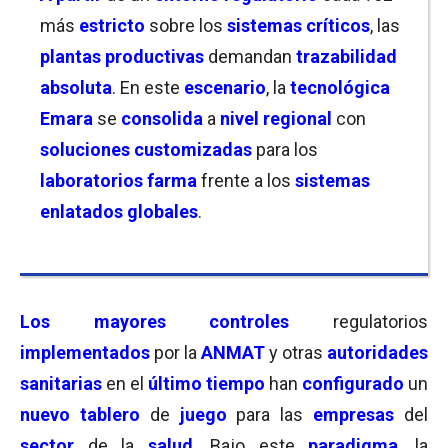
más
estricto
sobre los
sistemas críticos
, las
plantas productivas
demandan
trazabilidad
absoluta
. En este
escenario
, la
tecnológica
Emara
se
consolida
a
nivel regional
con
soluciones customizadas
para los
laboratorios farma
frente a los
sistemas
enlatados globales
.
Los mayores controles
regulatorios
implementados
por la
ANMAT
y otras
autoridades
sanitarias
en el
último tiempo
han
configurado
un
nuevo tablero
de
juego
para las
empresas
del
sector
de la
salud
. Bajo este
paradigma
, la