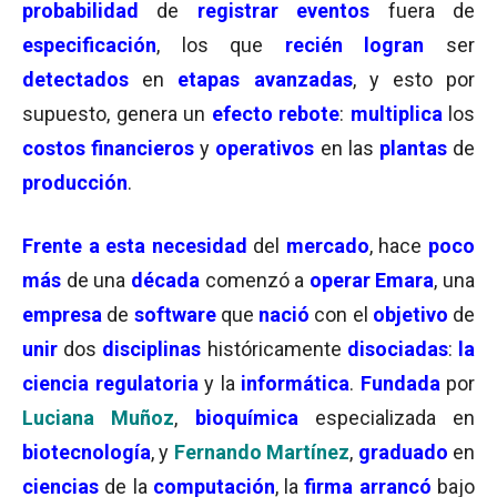
probabilidad
de
registrar eventos
fuera de
especificación
, los
que
recién logran
ser
detectados
en
etapas avanzadas
, y esto por
supuesto, genera un
efecto rebote
:
multiplica
los
costos financieros
y
operativos
en las
plantas
de
producción
.
Frente a esta necesidad
del
mercado
, hace
poco
más
de una
década
comenzó a
operar
Emara
, una
empresa
de
software
que
nació
con el
objetivo
de
unir
dos
disciplinas
históricamente
disociadas
:
la
ciencia regulatoria
y la
informática
.
Fundada
por
Luciana
Muñoz
,
bioquímica
especializada en
biotecnología
, y
Fernando Martínez
,
graduado
en
ciencias
de la
computación
, la
firma arrancó
bajo