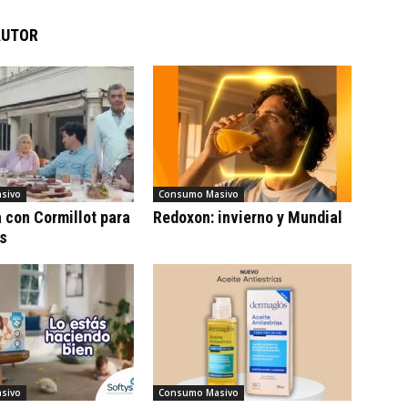
AUTOR
sivo
Consumo Masivo
con Cormillot para
Redoxon: invierno y Mundial
cs
sivo
Consumo Masivo