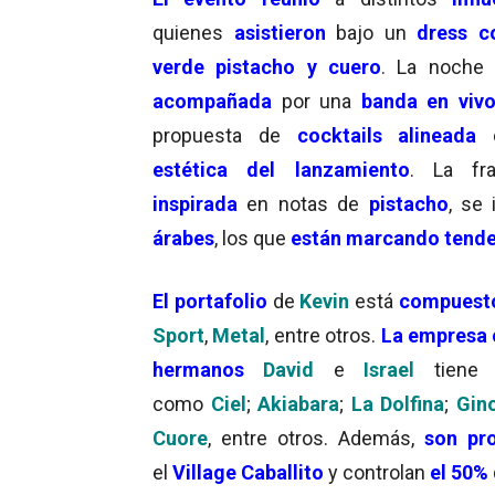
quienes
asistieron
bajo un
dress 
verde pistacho y cuero
. La noche
acompañada
por una
banda en viv
propuesta de
cocktails alineada
estética del lanzamiento
. La fra
inspirada
en notas de
pistacho
, se
árabes
, los que
están marcando tende
El
portafolio
de
Kevin
está
compuest
Sport
,
Metal
, entre otros.
La empresa
hermanos
David
e
Israel
tiene
como
Ciel
;
Akiabara
;
La Dolfina
;
Gin
Cuore
, entre otros. Además,
son pro
el
Village Caballito
y controlan
el 50% 