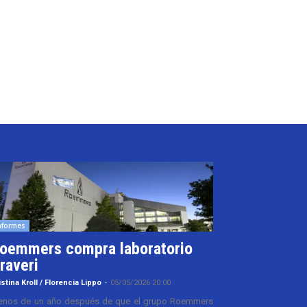
nformes
oemmers compra laboratorio
raveri
istina Kroll / Florencia Lippo
-
05/05/2026 20:00
nos de un año después de que el grupo Roemmers