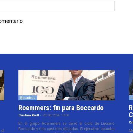
comentario
Ejecutivos
I
Roemmers: fin para Boccardo
R
C
Cristina Kroll
-
20/05/2026 13:00
Cr
En el grupo Roemmers se cerró el ciclo de Luciano
Boccardo y tras casi tres décadas. El ejecutivo actuaba
el
Me