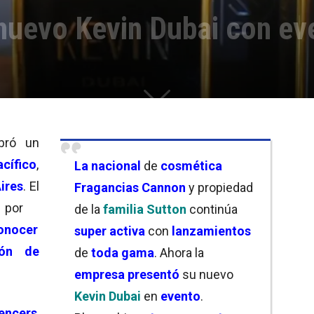
nuevo Kevin Dubai con ev
bró un
cífico
,
La nacional
de
cosmética
ires
. El
Fragancias Cannon
y propiedad
or
de la
familia Sutton
continúa
onocer
super activa
con
lanzamientos
ón de
de
toda gama
. Ahora la
empresa presentó
su nuevo
Kevin Dubai
en
evento
.
encers
,