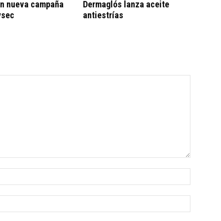
on nueva campaña
Dermaglós lanza aceite
ysec
antiestrías