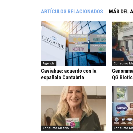
ARTÍCULOS RELACIONADOS
MÁS DEL 
Agenda
Consumo Ma
Caviahue: acuerdo con la
Genomma 
española Cantabria
QG Bioti
Consumo Masivo
Consumo Ma