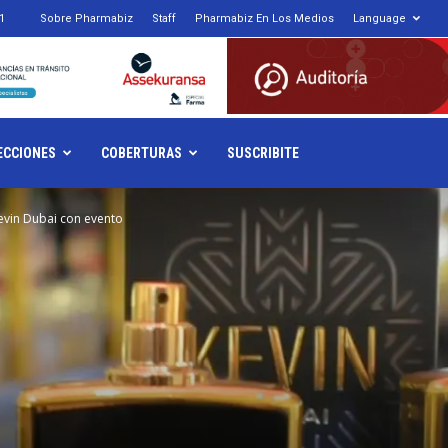
1
Sobre Pharmabiz
Staff
Pharmabiz En Los Medios
Language
armabiz.NET
ECCIONES
COBERTURAS
SUSCRIBITE
evin Dubai con evento