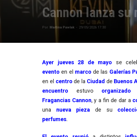
Cannon lanza su 
Por
Martina Pawlak
-
29/05/2026 17:30
Ayer jueves 28 de mayo
se cele
evento
en el
marco
de las
Galerías Pa
en el
centro
de la
Ciudad
de
Buenos A
encuentro
estuvo
organizado
p
Fragancias Cannon
, y a fin de dar a
c
una
nueva pieza
de su
colecci
perfumes
.
El evento reunió
a distintos
influ