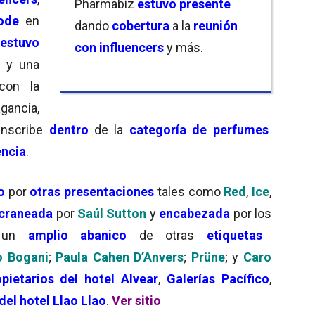
Pharmabiz
estuvo presente
code
en
dando
cobertura
a la
reunión
estuvo
con influencers
y más.
o
y una
con la
gancia,
 inscribe
dentro
de la
categoría de perfumes
ncia
.
o
por
otras presentaciones
tales como
Red
,
Ice
,
 craneada
por
Saúl Sutton
y
encabezada
por los
 un
amplio abanico
de otras
etiquetas
o Bogani
;
Paula Cahen D’Anvers
;
Prüne
; y
Caro
pietarios del hotel Alvear
,
Galerías Pacífico
,
del hotel Llao Llao
.
Ver sitio