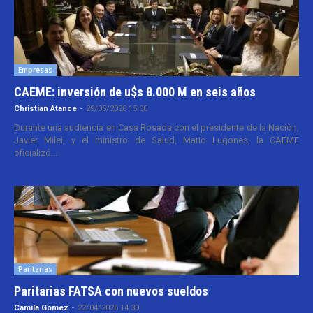
Empresas
CAEME: inversión de u$s 8.000 M en seis años
Christian Atance
-
29/05/2026 15:00
Durante una audiencia en Casa Rosada con el presidente de la Nación,
Javier Milei, y el ministro de Salud, Mario Lugones, la CAEME
oficializó...
Paritarias
Paritarias FATSA con nuevos sueldos
Camila Gomez
-
22/04/2026 14:30