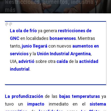
Restricciones, aumentos, industria y
más
Por
Equipo de Redacción
-
30/05/2026 11:30
La ola de frío
ya genera
restricciones de
GNC
en localidades
bonaerenses
. Mientras
tanto,
junio llegará
con nuevos
aumentos en
servicios
y la
Unión Industrial Argentina
,
UIA,
advirtió
sobre otra
caída
de la
actividad
industrial
.
La profundización
de las
bajas temperaturas
ya
tuvo un
impacto
inmediato en el
sistema