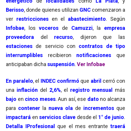
energético
de
localidades
como
La Plata
, y
Berisso
, donde quienes utilizan
GNC
comenzaron a
ver
restricciones
en el
abastecimiento
. Según
Infobae
, los
voceros
de
Camuzzi
, la
empresa
proveedora
del
recurso
, dijeron que las
estaciones
de servicio con
contratos de tipo
interrumplibles
recibieron
notificaciones
que
anticipaban dicha
suspensión
.
Ver Infobae
En paralelo
, el
INDEC confirmó
que
abril
cerró con
una
inflación
del
2,6%
, el
registro mensual
más
bajo
en
cinco meses
. Aun así, ese
dato
no alcanza
para
contener
la
nueva ola
de
incrementos
que
impactará
en
servicios clave
desde el
1° de junio
.
Detalla IProfesional
que el mes entrante
traerá