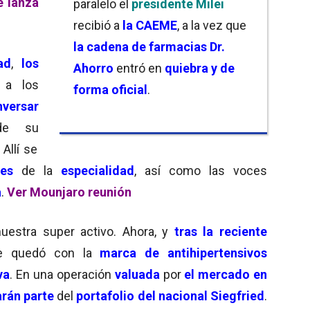
e lanza
paralelo el
presidente Milei
recibió a
la CAEME
, a la vez que
la cadena de farmacias Dr.
ad
,
los
Ahorro
entró en
quiebra y de
 a los
forma oficial
.
nversar
de su
. Allí se
tes
de la
especialidad
, así como las voces
a
.
Ver Mounjaro reunión
uestra super activo. Ahora, y
tras la reciente
se quedó con la
marca de antihipertensivos
va
. En una operación
valuada
por
el mercado en
rán parte
del
portafolio del nacional Siegfried
.