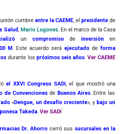
reunión cumbre
entre la CAEME
, el
presidente
de
e Salud
,
Mario Lugones
. En el marco de la Casa
cializó
un
compromiso
de
inversión
en
000 M
. Este acuerdo será
ejecutado
de
forma
ros
durante los
próximos seis años
.
Ver CAEME
lló
el XXVI Congreso SADI
, el que mostró una
o de Convenciones
de
Buenos Aires
. Entre las
rado
«
Dengue, un desafío creciente
», y
bajo un
ponesa Takeda
.
Ver SADI
rmacias Dr. Ahorro
cerró sus
sucursales en la