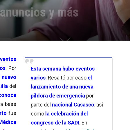
 anuncios y más
ventos
tos
. Por
Esta semana hubo eventos
n
nuevo
varios
. Resaltó por caso
el
illa
del
lanzamiento de una nueva
conoce
píldora de emergencia
por
 a base
parte del
nacional Casasco
, así
nto
fue
como
la celebración del
édica
congreso de la SADI
. En