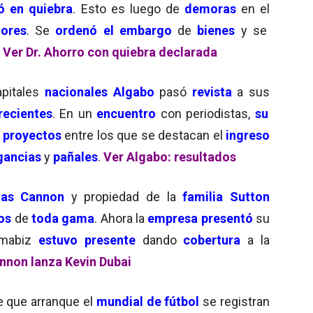
ó en quiebra
. Esto es luego de
demoras
en el
ores
. Se
ordenó el embargo
de
bienes
y se
.
Ver Dr. Ahorro con quiebra declarada
pitales
nacionales Algabo
pasó
revista
a sus
recientes
. En un
encuentro
con periodistas,
su
proyectos
entre los que se destacan el
ingreso
gancias
y
pañales
.
Ver Algabo: resultados
cias Cannon
y propiedad de la
familia Sutton
os
de
toda gama
. Ahora la
empresa presentó
su
rmabiz
estuvo presente
dando
cobertura
a la
nnon lanza Kevin Dubai
 que arranque el
mundial de fútbol
se registran