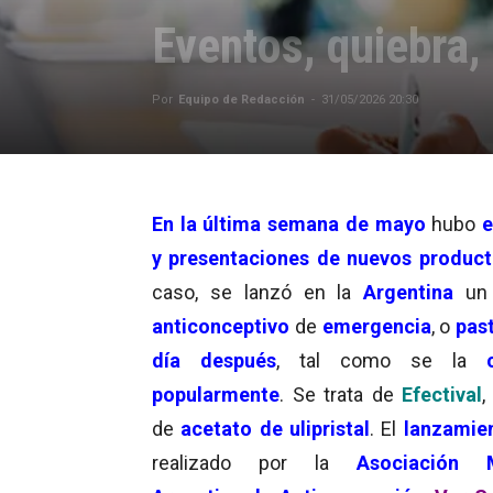
Eventos, quiebra,
Por
Equipo de Redacción
-
31/05/2026 20:30
En la última semana de mayo
hubo
e
y presentaciones de nuevos produc
caso, se lanzó
en la
Argentina
u
anticonceptivo
de
emergencia
, o
past
día después
, tal como se la
popularmente
. Se trata de
Efectival
,
de
acetato de ulipristal
. El
lanzamie
realizado por la
Asociación M