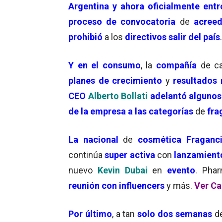
Argentina y ahora oficialmente entr
proceso de convocatoria
de
acreed
prohibió
a los
directivos salir del país
Y
en el consumo
, la
compañía
de ca
planes de crecimiento
y
resultados 
CEO
Alberto Bollati
adelantó algunos
de la empresa a las categorías
de
fra
La nacional
de
cosmética Fragan
continúa
super activa
con
lanzamient
nuevo
Kevin Dubai
en
evento
. Pha
reunión con influencers
y más.
Ver Ca
Por último
, a tan
solo dos semanas
de