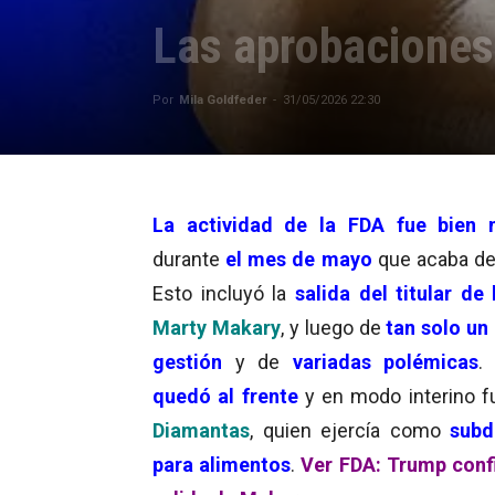
Las aprobacione
Por
Mila Goldfeder
-
31/05/2026 22:30
La actividad de la FDA
fue bien 
durante
el mes de
mayo
que acaba de 
Esto incluyó la
salida del titular de
Marty Makary
, y luego de
tan solo un
gestión
y de
variadas polémicas
.
quedó al frente
y en modo interino 
Diamantas
, quien ejercía como
subd
para alimentos
.
Ver FDA: Trump conf