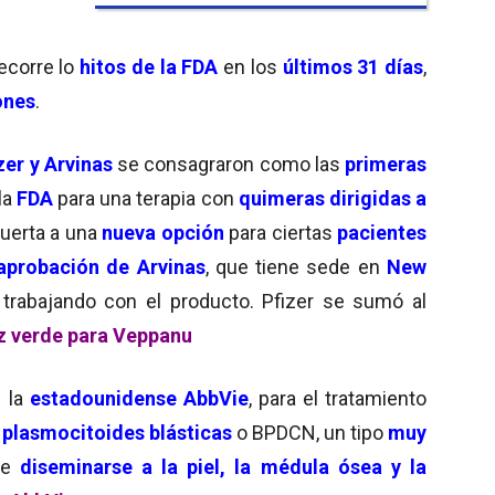
ecorre lo
hitos de la FDA
en los
últimos 31 días
,
ones
.
zer
y
Arvinas
se consagraron como las
primeras
la
FDA
para una terapia con
quimeras dirigidas a
puerta a una
nueva opción
para ciertas
pacientes
aprobación de Arvinas
, que tiene sede en
New
trabajando con el producto. Pfizer se sumó al
uz verde para Veppanu
 la
estadounidense AbbVie
, para el tratamiento
 plasmocitoides blásticas
o BPDCN, un tipo
muy
de
diseminarse a la piel, la médula ósea y la