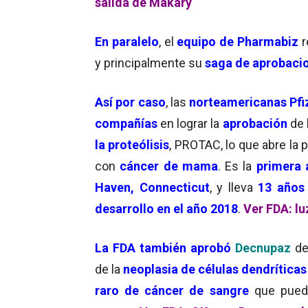
salida de Makary
En paralelo
, el
equipo de Pharmabiz
r
y principalmente su
saga de aprobaci
Así por caso
, las
norteamericanas
Pfi
compañías
en lograr la
aprobación
de 
la proteólisis
, PROTAC, lo que abre la 
con
cáncer de mama
. Es la
primera 
Haven, Connecticut
, y lleva
13 años
desarrollo en el año 2018
.
Ver FDA: l
La FDA también aprobó
Decnupaz
de
de la
neoplasia de células dendríticas
raro de cáncer de sangre
que pue