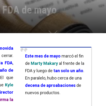
s FDA de mayo
movida
cerrar.
Este mes de mayo
marcó el fin
 la FDA
,
de
Marty Makary
al frente de la
 año de
FDA y luego de
tan solo un año
.
 El que
En paralelo, hubo cerca de una
fue
Kyle
decena de aproabaciones
de
irector
nuevos productos.
irma la