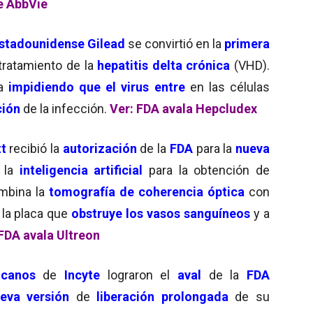
e AbbVie
stadounidense Gilead
se convirtió en la
primera
 tratamiento de la
hepatitis delta crónica
(VHD).
úa
impidiendo que el virus entre
en las células
ción
de la infección.
Ver: FDA avala Hepcludex
tt
recibió la
autorización
de la
FDA
para la
nueva
 la
inteligencia artificial
para la obtención de
bina la
tomografía de coherencia óptica
con
 la placa que
obstruye los vasos sanguíneos
y a
FDA avala Ultreon
icanos
de
Incyte
lograron el
aval
de la
FDA
eva versión
de
liberación prolongada
de su