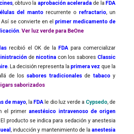
cines
,
obtuvo la
aprobación acelerada
de la
FDA
élulas del manto
recurrente o
refractario
, un
. Así se convierte en el
primer medicamento de
dicación
.
Ver luz verde para BeOne
Glas
recibió el OK de la
FDA
para comercializar
inistración
de
nicotina
con los sabores
Classic
ire
. La decisión representa la
primera vez
que la
llá de los
sabores tradicionales
de
tabaco
y
cigars saborizados
as de mayo
, la
FDA
le dio luz verde a
Cypsedo
, de
en el primer
anestésico intravenoso de origen
. El producto se indica para sedación y anestesia
queal
, inducción y mantenimiento de la
anestesia