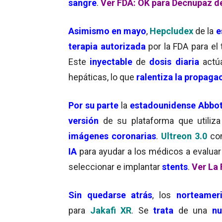
sangre
.
Ver FDA: OK para Decnupaz d
Asimismo en mayo
,
Hepcludex
de la
e
terapia autorizada
por la FDA para el
Este
inyectable
de
dosis diaria
act
hepáticas, lo que
ralentiza la propaga
Por su parte
la
estadounidense Abbo
versión
de su plataforma que utiliza
imágenes coronarias
.
Ultreon 3.0
com
IA
para ayudar a los médicos a evaluar
seleccionar e implantar
stents
.
Ver La 
Sin quedarse atrás
, los
norteamer
para
Jakafi XR
. Se
trata
de una
nu