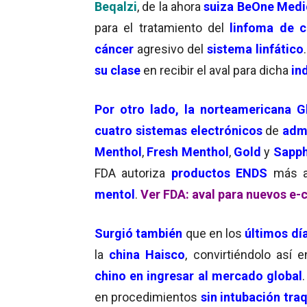
Beqalzi
,
de la ahora
suiza
BeOne Medi
para el tratamiento del
linfoma de c
cáncer
agresivo del
sistema linfático
su clase
en recibir el aval para dicha
in
Por otro lado, la norteamericana 
cuatro sistemas electrónicos
de
adm
Menthol
,
Fresh Menthol
,
Gold
y
Sapph
FDA autoriza
productos ENDS
más a
mentol
.
Ver FDA: aval para nuevos e-
Surgió también
que en los
últimos dí
la
china Haisco
, convirtiéndolo así 
chino en ingresar al mercado global
en procedimientos
sin intubación tra