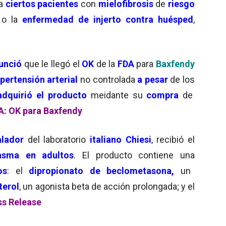
a
ciertos pacientes
con
mielofibrosis
de
riesgo
o la
enfermedad de injerto contra huésped
,
unció
que le llegó el
OK
de la
FDA
para
Baxfendy
ipertensión arterial
no controlada
a pesar
de los
adquirió el producto
meidante su
compra
de
A: OK para Baxfendy
alador
del laboratorio
italiano Chiesi
, recibió el
asma en adultos
. El producto contiene una
os
: el
dipropionato de beclometasona,
un
terol
, un agonista beta de acción prolongada; y el
ss Release