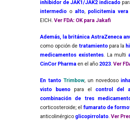
inhibidor de JAK1/JAK2 indicado
par
intermedio
o
alto
,
policitemia vera
EICH.
Ver FDA: OK para Jakafi
Además, la británica AstraZeneca
an
como opción de
tratamiento
para la
h
medicamentos
existentes
. La multi
CinCor Pharma
en el año
2023
.
Ver FD
En tanto
Trimbow
, un novedoso
inh
visto bueno
para el
control del 
combinación de tres medicament
corticosteroide; el
fumarato de formo
anticolinérgico
glicopirrolato
.
Ver Pre