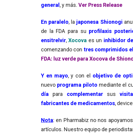
general
, y más.
Ver Press Release
En paralelo
, la
japonesa Shionogi
anu
de la FDA para su
profilaxis
posteri
ensitrelvir
,
Xocova
es un
inhibidor d
comenzando con
tres comprimidos el
FDA: luz verde para Xocova de Shion
Y en mayo
, y con el
objetivo
de
opt
nuevo
programa piloto
mediante el cu
día
para
complementar
sus
visit
fabricantes de medicamentos
, devic
Nota
: en Pharmabiz no nos apoyamos en
artículos. Nuestro equipo de periodista