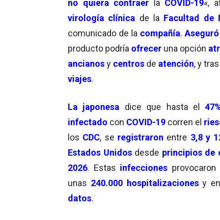
no quiera contraer
la
COVID-19
«, 
virología clínica
de la
Facultad de 
comunicado de la
compañía
.
Aseguró
producto podría
ofrecer
una opción
at
ancianos
y
centros
de
atención
, y tra
viajes
.
La japonesa
dice que hasta el
47
infectado
con
COVID-19
corren el
rie
los
CDC
, se
registraron
entre
3,8 y 
Estados Unidos
desde
principios de 
2026
. Estas
infecciones
provocaro
unas
240.000 hospitalizaciones
y en
datos
.