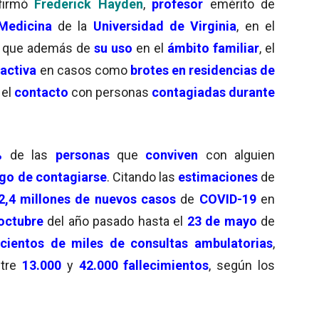
afirmó
Frederick Hayden
,
profesor
emérito de
Medicina
de la
Universidad de Virginia
, en el
que además de
su uso
en el
ámbito familiar
, el
ractiva
en casos como
brotes en residencias de
s el
contacto
con personas
contagiadas durante
%
de las
personas
que
conviven
con alguien
sgo de contagiarse
. Citando las
estimaciones
de
12,4 millones de nuevos casos
de
COVID-19
en
octubre
del año pasado hasta el
23 de mayo
de
n
cientos de miles de consultas ambulatorias
,
tre
13.000
y
42.000 fallecimientos
, según los