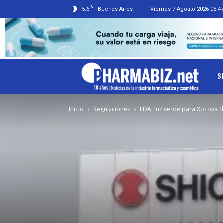
C
5.6
Buenos Aires
Viernes 7 Agosto 2026 05:4
Ph
S
Inicio
Regulaciones
FDA: luz verde para Xocova d