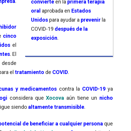
mpresa
.
convierte
en la
primera terapia
oral
aprobada en
Estados
Unidos
para ayudar a
prevenir
la
hibidor
COVID-19
después de la
te
cinco
exposición
.
idos
el
ntes
. El
desde
para el
tratamiento
de
COVID
.
acunas y medicamentos
contra la
COVID-19
ya
ogi
considera que
Xocova
aún tiene un
nicho
igue siendo
altamente transmisible
.
otencial de beneficiar a cualquier persona
que