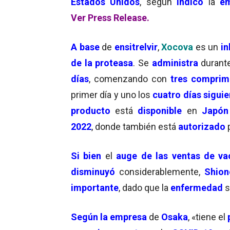
Estados Unidos
, según
indicó
la
e
Ver Press Release.
A base
de
ensitrelvir
,
Xocova
es un
in
de la proteasa
. Se
administra
duran
días
, comenzando con
tres comprim
primer día y uno los
cuatro días siguie
producto
está
disponible
en
Japón
2022
, donde también está
autorizado
Si bien
el
auge de las ventas de v
disminuyó
considerablemente,
Shion
importante
, dado que la
enfermedad
s
Según la empresa
de
Osaka
, «tiene el
p