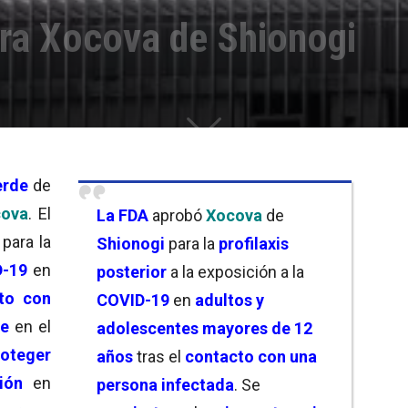
ara Xocova de Shionogi
erde
de
cova
. El
La FDA
aprobó
Xocova
de
para la
Shionogi
para la
profilaxis
D-19
en
posterior
a la exposición a la
to con
COVID-19
en
adultos y
te
en el
adolescentes mayores de 12
roteger
años
tras el
contacto con una
ión
en
persona infectada
. Se