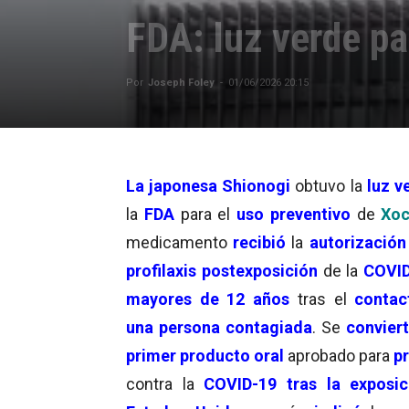
FDA: luz verde p
Por
Joseph Foley
-
01/06/2026 20:15
La japonesa
Shionogi
obtuvo la
luz v
la
FDA
para el
uso preventivo
de
Xo
medicamento
recibió
la
autorización
profilaxis postexposición
de la
COVI
mayores de 12 años
tras el
contac
una persona contagiada
. Se
convier
primer producto oral
aprobado para
p
contra la
COVID-19
tras la exposic