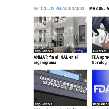
ARTÍCULOS RELACIONADOS
MÁS DEL 
Regulaciones
FDA avales
ANMAT: fin al INAL en el
FDA apru
organigrama
Novolog
Regulaciones
Regulacione