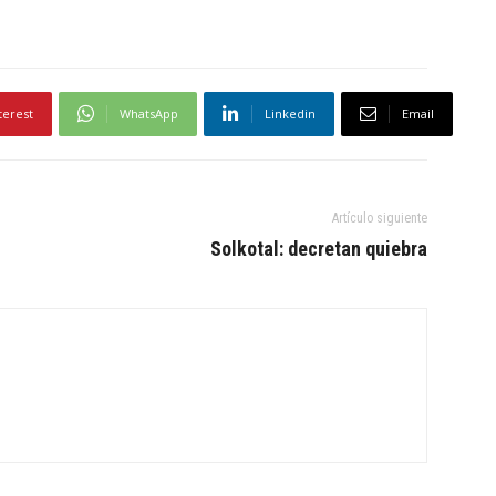
terest
WhatsApp
Linkedin
Email
Artículo siguiente
Solkotal: decretan quiebra