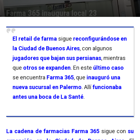
Farma 365 inaugura local 23
Por
Florencia Lippo
-
01/06/2026 17:15
El retail de farma
sigue
reconfigurándose en
la Ciudad de Buenos Aires
, con algunos
jugadores que bajan sus persianas
, mientras
que
otros se expanden
. En este
último caso
se encuentra
Farma 365
, que
inauguró una
nueva sucursal en Palermo
. Allí
funcionaba
antes una boca de La Santé
.
La cadena de farmacias Farma 365
sigue con
su