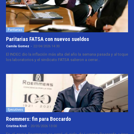
Paritarias
Paritarias FATSA con nuevos sueldos
Camila Gomez
-
22/04/2026 14:30
El INDEC dio la inflación más alta del año la semana pasada y al toque
los laboratorios y el sindicato FATSA salieron a cerrar...
Ejecutivos
Roemmers: fin para Boccardo
Cristina Kroll
-
20/05/2026 13:00