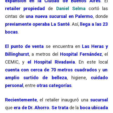
expansión en la Ciudad de Buenos Aires
. El
retailer propiedad
de
Daniel Selma
cortó las
cintas de
una nueva sucursal en Palermo
, donde
previamente operaba La Santé
. Así,
llega a las 23
bocas
.
El punto de venta
se encuentra en
Las Heras y
Billinghurst
, a metros del
Hospital Fernández
, el
CEMIC, y
el Hospital Rivadavia
. En este local
cuenta con cerca de 70 metros cuadrados
y
un
amplio surtido de belleza
, higiene,
cuidado
personal
, entre
otras categorías
.
Recientemente
, el retailer inauguró una
sucursal
que
era de Dr. Ahorro
.
Se trata
de la
boca ubicada