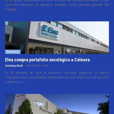
En el grupo Roemmers se cerró el ciclo de Luciano Boccardo y tras
casi tres décadas. El ejecutivo actuaba como gerente general del
holding...
Empresas
Elea compra portafolio oncológico a Celnova
Cristina Kroll
-
20/03/2026 10:30
En la semana en que el gobierno nacional aggiornó el marco
normativo para las patentes farmacéuticas tuvo lugar una transacción
y que va por...