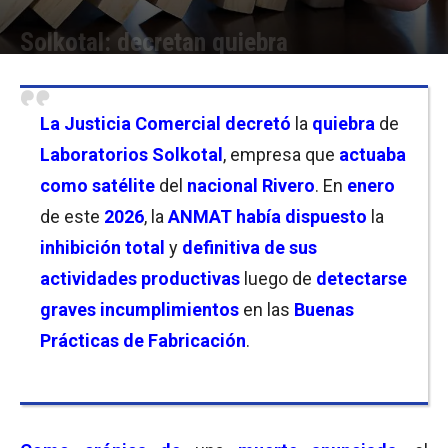
Solkotal: decretan quiebra
Por
Christian Atance
-
02/06/2026 10:30
La
Justicia Comercial
decretó
la
quiebra
de
Laboratorios Solkotal
, empresa que
actuaba
como satélite
del
nacional Rivero
. En
enero
de este
2026
, la
ANMAT había dispuesto
la
inhibición total
y
definitiva de sus
actividades productivas
luego de
detectarse
graves incumplimientos
en las
Buenas
Prácticas de Fabricación
.