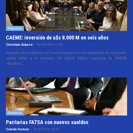
Empresas
CAEME: inversión de u$s 8.000 M en seis años
Christian Atance
-
29/05/2026 15:00
Durante una audiencia en Casa Rosada con el presidente de la Nación,
Javier Milei, y el ministro de Salud, Mario Lugones, la CAEME
oficializó...
Paritarias
Paritarias FATSA con nuevos sueldos
Camila Gomez
-
22/04/2026 14:30