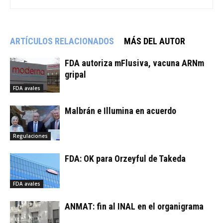
ARTÍCULOS RELACIONADOS
MÁS DEL AUTOR
FDA autoriza mFlusiva, vacuna ARNm
gripal
FDA avales
Malbrán e Illumina en acuerdo
Regulaciones
FDA: OK para Orzeyful de Takeda
FDA avales
ANMAT: fin al INAL en el organigrama