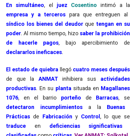
En simultáneo
, el
juez
Cosentino
intimó a la
empresa y a terceros
para que entreguen al
síndico los bienes del deudor
que
tengan en su
poder
. Al mismo tiempo, hizo
saber la prohibición
de hacerle pagos
, bajo apercibimiento de
declararlos ineficaces
.
El estado de quiebra
llegó
cuatro meses después
de que la
ANMAT
inhibiera sus
actividades
productivas
. En su
planta
situada en
Magallanes
1076
, en el barrio
porteño
de
Barracas
, se
detectaron
incumplimientos
a la
Buenas
Prácticas
de
Fabricación
y
Control
, lo que se
traduce
en
deficiencias significativas
clasificadas
como
críticas
.
Ver ANMAT: Solkotal