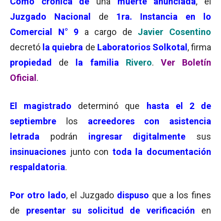
Como
crónica de
una
muerte anunciada
, el
J
uzgado Nacional
de
1ra. Instancia en lo
Come
rcial N° 9
a cargo de
Javier Cosentino
decretó
la quiebra
de
Laboratorios Solkotal
, firma
propiedad
de
la familia
Rivero
.
Ver Boletín
Oficial
.
El magistrado
determinó que
hasta el 2 de
septiembre
los
acreedores con asistencia
letrada
podrán
ingresar digitalmente
sus
insinuaciones
junto con
toda la documentación
respaldatoria
.
Por otro lado
, el Juzgado
dispuso
que a los fines
de
presentar su solicitud de verificación
en