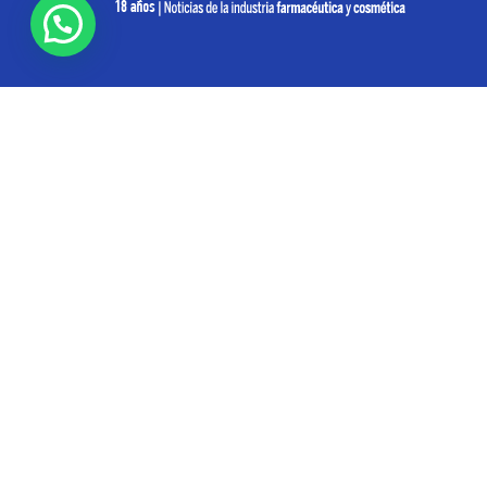
SOBRE NOSOTROS
Pharmabiz es un diario especializado en el quehacer
de la industria farmacéutica y cosmética. Investiga y
analiza noticias desde la Ciudad de Buenos Aires para
toda la región
Contáctanos:
info@pharmabiz.net
SEGUINOS
© Pharmabiz | Copyrıght 2020-2025 | Todos los derechos reservados -