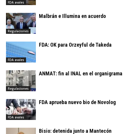
FDA avales
Malbrán e Illumina en acuerdo
Regulaciones
FDA: OK para Orzeyful de Takeda
FDA avales
ANMAT: fin al INAL en el organigrama
Regulaciones
FDA aprueba nuevo bio de Novolog
FDA avales
Bisio: detenida junto a Mantecón