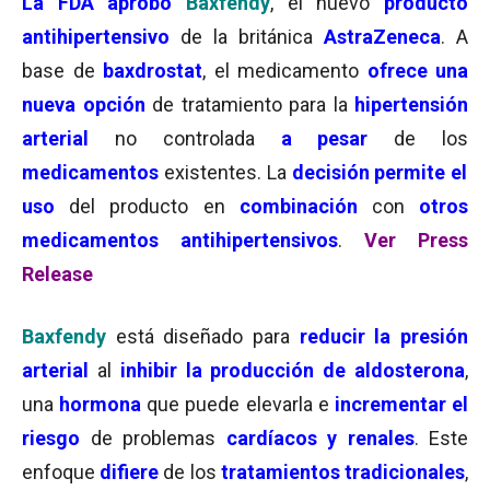
La FDA aprobó
Baxfendy
, el nuevo
producto
antihipertensivo
de la británica
AstraZeneca
. A
base de
baxdrostat
, el medicamento
ofrece una
nueva opción
de tratamiento para la
hipertensión
arterial
no controlada
a pesar
de los
medicamentos
existentes. La
decisión permite el
uso
del producto en
combinación
con
otros
medicamentos antihipertensivos
.
Ver Press
Release
Baxfendy
está diseñado para
reducir la presión
arterial
al
inhibir la producción de aldosterona
,
una
hormona
que puede elevarla e
incrementar el
riesgo
de problemas
cardíacos y renales
. Este
enfoque
difiere
de los
tratamientos tradicionales
,