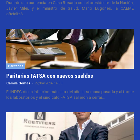
Durante una audiencia en Casa Rosada con el presidente de la Nación,
Javier Milei, y el ministro de Salud, Mario Lugones, la CAEME
oficializó...
Paritarias
Paritarias FATSA con nuevos sueldos
Camila Gomez
-
22/04/2026 14:30
El INDEC dio la inflación más alta del año la semana pasada y al toque
los laboratorios y el sindicato FATSA salieron a cerrar...