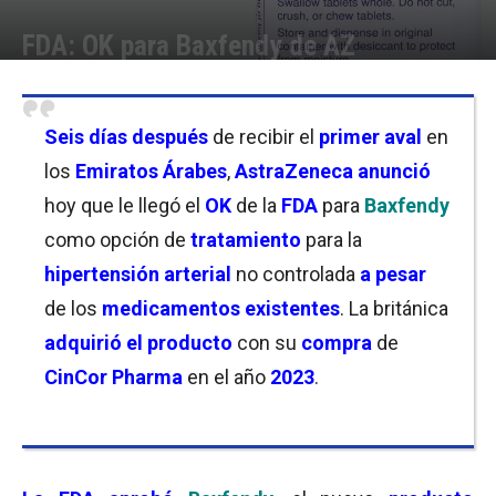
FDA: OK para Baxfendy de AZ
Por
Joseph Foley
-
18/05/2026 09:15
Seis días después
de recibir el
primer aval
en
los
Emiratos Árabes
,
AstraZeneca
anunció
hoy que le llegó el
OK
de la
FDA
para
Baxfendy
como opción de
tratamiento
para la
hipertensión arterial
no controlada
a pesar
de los
medicamentos
existentes
. La británica
adquirió el producto
con su
compra
de
CinCor Pharma
en el año
2023
.