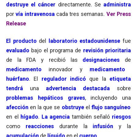
destruye el cáncer
directamente. Se
administra
por
vía intravenosa
cada tres semanas.
Ver Press
Release
El producto
del
laboratorio estadounidense
fue
evaluado
bajo el programa de
revisión prioritaria
de la FDA y recibió las
designaciones
de
medicamento
innovador y
medicamento
huérfano
. El
regulador indicó
que la
etiqueta
tendrá
una
advertencia destacada
sobre
problemas hepáticos graves
, incluyendo una
afección
en la que se
obstruye
el
flujo sanguíneo
en el
hígado
.
La agencia
también señaló
riesgos
como
reacciones
durante la
infusión
y la
acumulación
de
líquido
en el
cuerpo
.