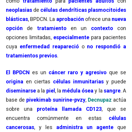
como
tratamiento
para
pacientes adultos
con
neoplasias
de
células dendríticas plasmocitoides
blásticas
, BPDCN. La
aprobación
ofrece una
nueva
opción
de
tratamiento
en un
contexto
con
opciones limitadas,
especialmente
para pacientes
cuya
enfermedad reapareció
o
no respondió a
tratamientos previos
.
El BPDCN
es un
cáncer raro y agresivo
que se
origina
en ciertas
células inmunitarias
y puede
diseminarse
a la
piel
, la
médula ósea
y la
sangre
. A
base de
pivekimab sunirine-pvzy
,
Decnupaz
actúa
sobre una
proteína llamada CD123
, que se
encuentra comúnmente en estas
células
cancerosas
, y les
administra un agente
que