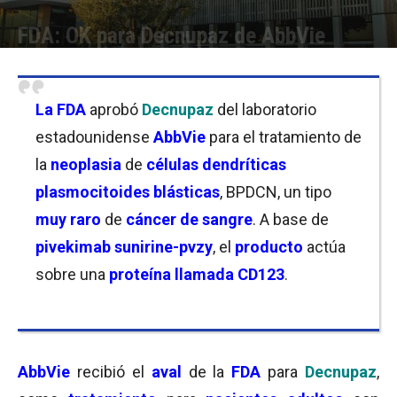
FDA: OK para Decnupaz de AbbVie
Por
Joseph Foley
-
27/05/2026 19:00
La
FDA
aprobó
Decnupaz
del laboratorio
estadounidense
AbbVie
para el tratamiento de
la
neoplasia
de
células dendríticas
plasmocitoides blásticas
, BPDCN, un tipo
muy raro
de
cáncer de sangre
. A base de
pivekimab sunirine-pvzy
, el
producto
actúa
sobre una
proteína llamada CD123
.
AbbVie
recibió el
aval
de la
FDA
para
Decnupaz
,