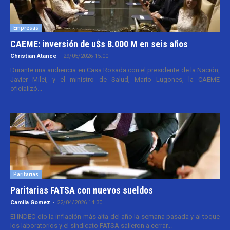
Empresas
CAEME: inversión de u$s 8.000 M en seis años
Christian Atance
-
29/05/2026 15:00
Durante una audiencia en Casa Rosada con el presidente de la Nación,
Javier Milei, y el ministro de Salud, Mario Lugones, la CAEME
oficializó...
Paritarias
Paritarias FATSA con nuevos sueldos
Camila Gomez
-
22/04/2026 14:30
El INDEC dio la inflación más alta del año la semana pasada y al toque
los laboratorios y el sindicato FATSA salieron a cerrar...