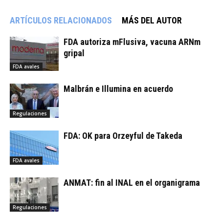
ARTÍCULOS RELACIONADOS
MÁS DEL AUTOR
FDA autoriza mFlusiva, vacuna ARNm
gripal
FDA avales
Malbrán e Illumina en acuerdo
Regulaciones
FDA: OK para Orzeyful de Takeda
FDA avales
ANMAT: fin al INAL en el organigrama
Regulaciones