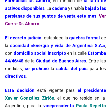
Farmacias Dr. Ahorro
, en función de
la falta de
activos disponibles
. La
cadena
ya había
bajado las
persianas de sus puntos de venta este mes
.
Ver
Cierre Dr. Ahorro
El decreto judicial
establece la
quiebra formal
de
la
sociedad «Energía y vida de Argentina S.A.»
,
con
domicilio social inscripto
en la calle
Estomba
44/46/48
de la
Ciudad de Buenos Aires
. Entre las
medidas,
se prohibió
la
salida del país
para los
directivos
.
Esta
decisión
está vigente para
el presidente
Xavier González Zirión
, el que no reside en la
Argentina; para la
vicepresidenta
Paula Repetto