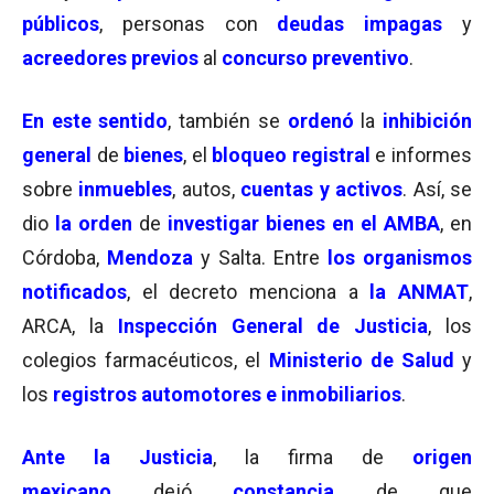
públicos
, personas con
deudas impagas
y
acreedores previos
al
concurso preventivo
.
En este sentido
, también se
ordenó
la
inhibición
general
de
bienes
, el
bloqueo registral
e informes
sobre
inmuebles
, autos,
cuentas y activos
. Así, se
dio
la orden
de
investigar bienes en el AMBA
, en
Córdoba,
Mendoza
y Salta. Entre
los organismos
notificados
, el decreto menciona a
la ANMAT
,
ARCA, la
Inspección General de Justicia
, los
colegios farmacéuticos, el
Ministerio de Salud
y
los
registros automotores e inmobiliarios
.
Ante la Justicia
, la firma de
origen
mexicano
dejó
constancia
de que