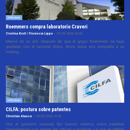
Informes
Roemmers compra laboratorio Craveri
Cristina Kroll / Florencia Lippo
-
05/05/2026 20:00
Menos de un año después de que el grupo Roemmers se haya
quedado con el nacional Sidus, ahora suma otra compañía a su
holding....
Informes
CILFA: postura sobre patentes
Christian Atance
-
18/03/2026 15:45
Hoy el gobierno nacional fijó nuevos criterios sobre patentes
farmacéuticas y ya surgen las críticas y posturas. La que se definió