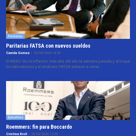
Paritarias
Paritarias FATSA con nuevos sueldos
Camila Gomez
-
22/04/2026 14:30
El INDEC dio la inflación más alta del año la semana pasada y al toque
los laboratorios y el sindicato FATSA salieron a cerrar...
Ejecutivos
Roemmers: fin para Boccardo
Cristina Kroll
-
20/05/2026 13:00