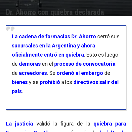
Dr. Ahorro con quiebra declarada
Por
Florencia Lippo
-
27/05/2026 18:30
La cadena de farmacias Dr. Ahorro
cerró sus
sucursales en la Argentina y ahora
oficialmente entró en quiebra
. Esto es luego
de
demoras
en el
proceso de convocatoria
de
acreedores
. Se
ordenó el embargo
de
bienes
y se
prohibió
a los
directivos salir del
país
.
La justicia
validó la figura de la
quiebra para