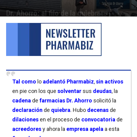
Dr. Ahorro: al filo de la quiebra
Por
Christian Atance
-
26/05/2026 14:30
Tal como
lo
adelantó Pharmabiz
,
sin activos
en pie con los que
solventar
sus
deudas
, la
cadena
de
farmacias Dr. Ahorro
solicitó la
declaración
de
quiebra
. Hubo
decenas
de
dilaciones
en el proceso de
convocatoria
de
acreedores
y ahora la
empresa
apela
a esta