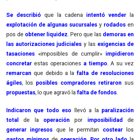
Se describió
que la cadena
intentó vender
la
explotación de algunas sucursales
y
rodados
en
pos de
obtener liquidez
. Pero que las
demoras en
las autorizaciones judiciales
y las
exigencias
de
tasaciones
«imposibles de cumplir»
impidieron
concretar
estas operaciones
a tiempo
. A su vez
remarcan
que debido a la
falta de resoluciones
ágiles
, los
posibles compradores retiraron
sus
propuestas
, lo que agravó la
falta de fondos
.
Indicaron que todo eso
llevó a la
paralización
total
de la
operación
por
imposibilidad
de
generar ingresos
que le permitan
costear
los
gastos mínimos
de
operación
.
Por otro lado
la