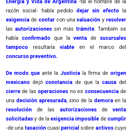
Energía y Vida de Argentina
-tal el nombre de la
razón social- había pedido
dejar sin efecto
la
exigencia
de
contar
con una
valuación
y
resolver
las
autorizaciones
sin más
trámite
. También se
había
confirmado
que la
venta
de
sucursales
tampoco
resultaría
viable
en el marco del
concurso preventivo.
De modo que
ante la
Justicia
la firma de
origen
mexicano
dejó
constancia
de que la
causa
del
cierre
de las
operaciones
no es
consecuencia
de
una
decisión apresurada
, sino de la
demora
en la
resolución
de las
autorizaciones
de
venta
solicitadas
y de la
exigencia
imposible
de
cumplir
-de una
tasación
cuasi
pericial
sobre
activos
cuyo