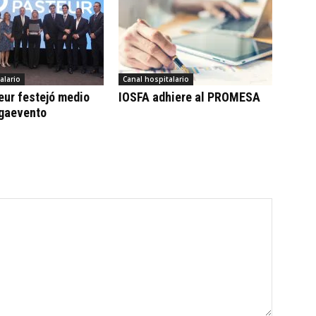
alario
Canal hospitalario
eur festejó medio
IOSFA adhiere al PROMESA
egaevento