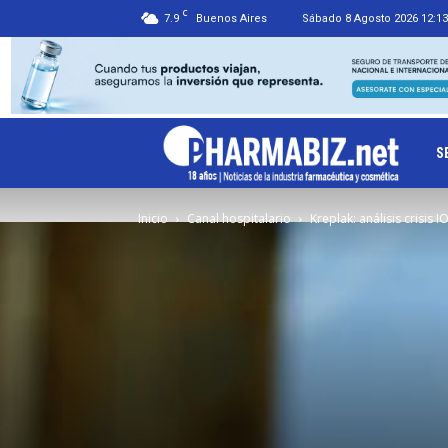
C
7.9
Buenos Aires
Sábado 8 Agosto 2026 12:13
Ph
S
Inicio
Canal hospitalario
Kreplak: análisis crisis 