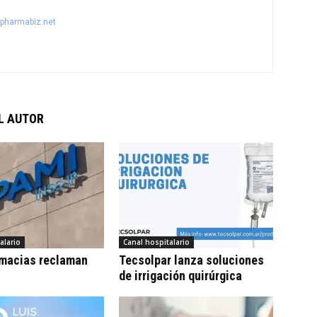
@pharmabiz.net
L AUTOR
alario
Canal hospitalario
rmacias reclaman
Tecsolpar lanza soluciones
de irrigación quirúrgica