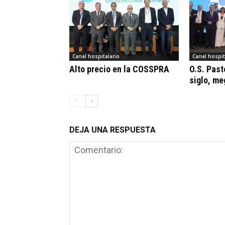
Canal hospitalario
Canal hospit
Alto precio en la COSSPRA
O.S. Past
siglo, m
DEJA UNA RESPUESTA