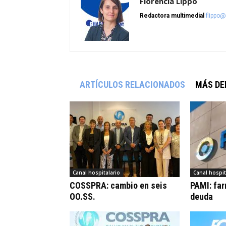
Florencia Lippo
Redactora multimedial
flippo
ARTÍCULOS RELACIONADOS
MÁS DE
Canal hospitalario
Canal hospit
COSSPRA: cambio en seis
PAMI: fa
OO.SS.
deuda