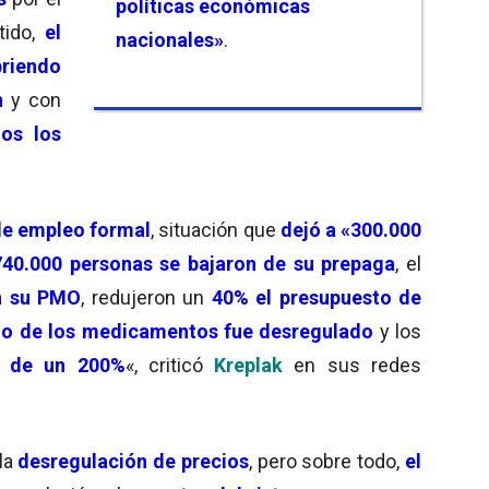
políticas económicas
ido,
el
nacionales»
.
briendo
n
y con
os los
de empleo formal
, situación que
dejó a «300.000
740.000 personas se bajaron de su prepaga
, el
en su PMO
, redujeron un
40% el presupuesto de
cio de los medicamentos fue desregulado
y los
s de un 200%
«, criticó
Kreplak
en sus redes
 la
desregulación de precios
, pero sobre todo,
el