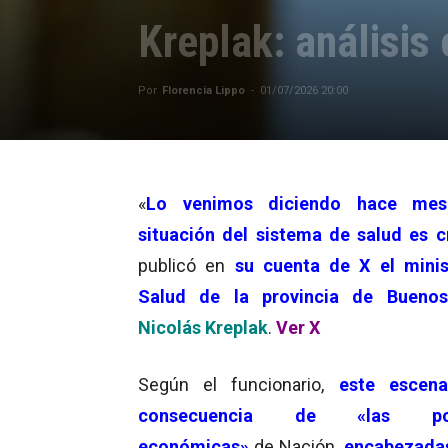
Kreplak: análisis
Por
Florencia Lippo
-
01/07/2026 20:00
«
Lo venimos diciendo hace mes
situación del sistema de salud es cr
publicó en
su cuenta de X el mini
Salud de la provincia de Buenos
Nicolás Kreplak
.
Ver X
Según el funcionario,
este escena
consecuencia de «las polí
económicas»
de Nación,
encabezada