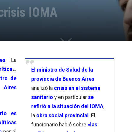
 crisis IOMA
es
. La
ítica
«,
El ministro de Salud de la
stro de
provincia de Buenos Aires
 Aires
analizó la
crisis en el sistema
sanitario
y en particular
se
refirió a la situación del IOMA
,
rio es
la
obra social provincial
. El
ticas
funcionario habló sobre
«las
s
por el