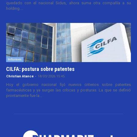
quedado con el nacional Sidus, ahora suma otra compañía a su
holding....
Informes
CILFA: postura sobre patentes
Christian Atance
-
18/03/2026 15:45
Hoy el gobierno nacional fijó nuevos criterios sobre patentes
farmacéuticas y ya surgen las críticas y posturas. La que se definió
prontamente fue la...