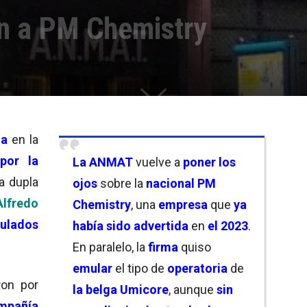
n a PM Chemistry
da
en la
por la
La ANMAT
vuelve a
poner los
a dupla
ojos
sobre la
nacional PM
fredo
Chemistry
, una
empresa
que
ya
culados
había sido advertida
en
el 2023
.
En paralelo, la
firma
quiso
emular
el tipo de
operatoria
de
ron por
la belga Umicore
, aunque
sin
mpañía