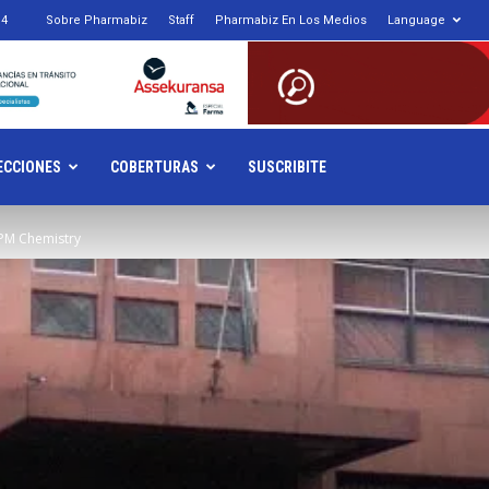
14
Sobre Pharmabiz
Staff
Pharmabiz En Los Medios
Language
armabiz.NET
ECCIONES
COBERTURAS
SUSCRIBITE
 PM Chemistry