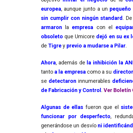
europea
, aunque junto a un
pequeño
sin cumplir con ningún standard
. De
armaron
la
empresa
con el
equipa
obsoleto
que Umicore
dejó en su ex 
de
Tigre
y
previo a mudarse a Pilar
.
Ahora
, además de
la inhibición la 
tanto
a la empresa
como a su
directo
se
detectaron
innumerables
deficie
de Fabricación y Control
.
Ver Boletín 
Algunas de ellas
fueron que el
sist
funcionar por desperfecto
, redund
generándose un desvío
ni identificá