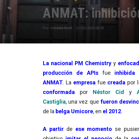
ANMAT: inhibició
Por
Cristina Kroll
-
21/05/2026 08:30
La nacional PM Chemistry
y
enfoca
producción de APIs
fue
inhibida 
ANMAT
. La
empresa
fue
creada
por l
conformada
por
Néstor Cid
y
Al
Castiglia
, una vez que
fueron desvin
de la
belga Umicore
, en
el 2012
.
A partir
de
ese momento
se pusie
objetivo
imitar el negocio
de la
co