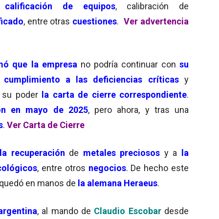
s,
calificación de equipos
, calibración de
ficado
, entre otras
cuestiones
.
Ver advertencia
ó que la empresa
no podría continuar con
su
cumplimiento a las deficiencias críticas
y
n su poder
la carta de cierre correspondiente
.
ción en mayo de 2025
, pero ahora, y tras una
s
.
Ver Carta de Cierre
la recuperación
de
metales preciosos
y a
la
cológicos
, entre otros
negocios
. De hecho este
y quedó en manos de
la alemana Heraeus
.
argentina
, al mando de
Claudio Escobar
desde