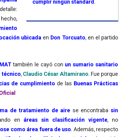
cumplir ningún standard
.
detalle:
 hecho,
miento
locación ubicada
en
Don Torcuato
, en el partido
ANMAT
también le cayó con
un sumario sanitario
r técnico
,
Claudio César Altamirano
. Fue porque
ncias de cumplimiento
de las
Buenas Prácticas
Oficial
ema de tratamiento de aire
se encontraba
sin
ando en
áreas sin clasificación vigente
, no
ndose como área fuera de uso
. Además, respecto