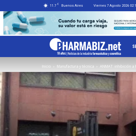
C
11.7
Buenos Aires
Viernes 7 Agosto 2026 02:
Ph
S
Inicio
Manufactura y técnica
ANMAT: inhibición a