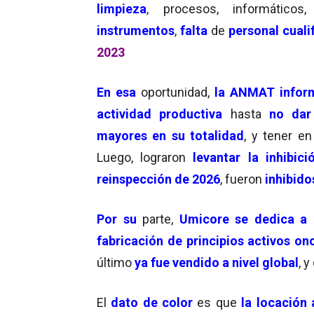
limpieza
, procesos, informático
instrumentos
,
falta
de
personal cuali
2023
En esa
oportunidad,
la ANMAT inform
actividad productiva
hasta
no dar 
mayores en su totalidad
, y tener e
Luego, lograron
levantar la inhibi
reinspección de 2026
, fueron
inhibido
Por su
parte,
Umicore se dedica a 
fabricación de principios activos on
último
ya fue vendido a nivel global
, 
El
dato de color
es que
la locación 