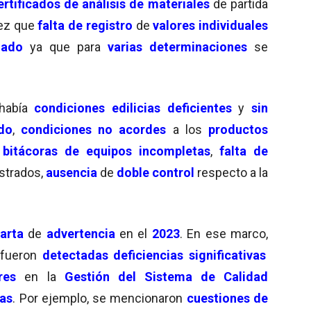
ertificados de análisis de materiales
de partida
ez que
falta de registro
de
valores individuales
nado
ya que para
varias determinaciones
se
había
condiciones edilicias deficientes
y
sin
do
,
condiciones no acordes
a los
productos
,
bitácoras de equipos incompletas
,
falta de
strados,
ausencia
de
doble control
respecto a la
arta
de
advertencia
en el
2023
. En ese marco,
 fueron
detectadas deficiencias significativas
res
en la
Gestión del Sistema de Calidad
mas
. Por ejemplo, se mencionaron
cuestiones de