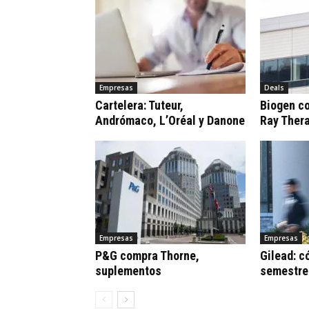
Empresas
Deals
Cartelera: Tuteur,
Biogen c
Andrómaco, L’Oréal y Danone
Ray Ther
Empresas
Empresas
P&G compra Thorne,
Gilead: c
suplementos
semestre