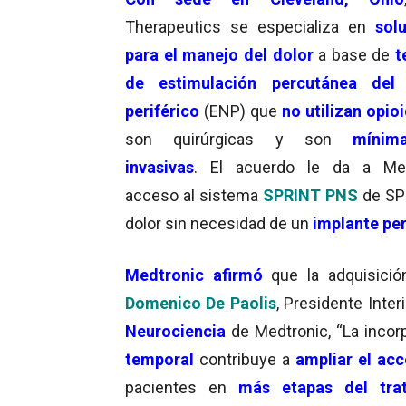
Therapeutics se especializa en
sol
para el manejo del dolor
a base de
t
de estimulación percutánea del 
periférico
(ENP) que
no utilizan opio
son quirúrgicas y son
mínim
invasivas
. El acuerdo le da a Med
acceso al sistema
SPRINT PNS
de SP
dolor sin necesidad de un
implante pe
Medtronic afirmó
que la adquisició
Domenico De Paolis
, Presidente Inte
Neurociencia
de Medtronic, “La incor
temporal
contribuye a
ampliar el acc
pacientes en
más etapas del tra