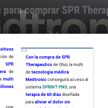
s para comprar SPR Thera
sitivos
ción de
Con la compra de
SPR
da
SPR
Therapeutics
de Ohio, la multi
era
de
de
tecnología médica
a
multi
Medtronic
conseguirá acceso al
illones
sistema
SPRINT PNS
, una
terapia de 60 días
diseñada
para
aliviar el dolor
sin
, SPR