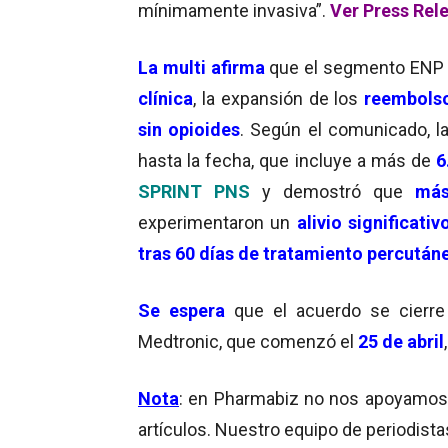
mínimamente invasiva”.
Ver Press Rel
La multi afirma
que el segmento EN
clínica
, la expansión de los
reembols
sin opioides
. Según el comunicado, l
hasta la fecha, que incluye a más de
6
SPRINT PNS
y demostró que
más 
experimentaron un
alivio significativ
t
ras 60 días de tratamiento percután
Se espera
que el acuerdo se cierr
Medtronic, que comenzó el
25 de abril
Nota
: en Pharmabiz no nos apoyamos en
artículos. Nuestro equipo de periodista