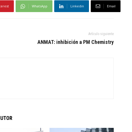
terest
WhatsApp
Linkedin
Email
Artículo siguiente
ANMAT: inhibición a PM Chemistry
AUTOR