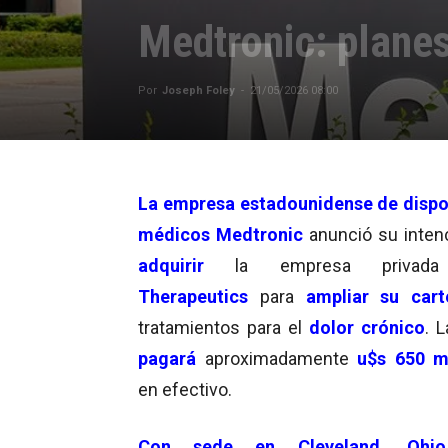
Medtronic: plane
Por
Joseph Foley
-
21/05/2026 08:00
La empresa estadounidense de dispo
médicos Medtronic
anunció su inten
adquirir
la empresa priva
Therapeutics
para
ampliar su cart
tratamientos para el
dolor crónico
. L
pagará
aproximadamente
u$s 650 m
en efectivo.
Con sede en
Cleveland
, Ohio