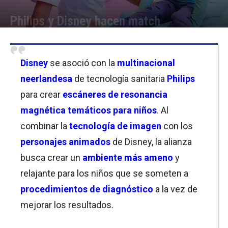
Philips y Disney hacen match
Por
Joseph Foley
-
28/05/2026 19:15
Disney
se asoció con la
multinacional
neerlandesa
de tecnología sanitaria
Philips
para crear
escáneres de resonancia
magnética temáticos para niños
. Al
combinar la
tecnología de imagen
con los
personajes animados
de Disney, la alianza
busca crear un
ambiente más ameno
y
relajante para los niños que se someten a
procedimientos de diagnóstico
a la vez de
mejorar los resultados.