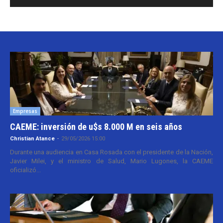
Empresas
CAEME: inversión de u$s 8.000 M en seis años
Christian Atance
-
29/05/2026 15:00
Durante una audiencia en Casa Rosada con el presidente de la Nación,
Javier Milei, y el ministro de Salud, Mario Lugones, la CAEME
oficializó...