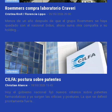
Informes
Roemmers compra laboratorio Craveri
Cristina Kroll / Florencia Lippo
-
05/05/2026 20:00
Menos de un año después de que el grupo Roemmers se haya
quedado con el nacional Sidus, ahora suma otra compañía a su
holding....
Informes
CILFA: postura sobre patentes
Christian Atance
-
18/03/2026 15:45
Hoy el gobierno nacional fijó nuevos criterios sobre patentes
farmacéuticas y ya surgen las críticas y posturas. La que se definió
prontamente fue la...