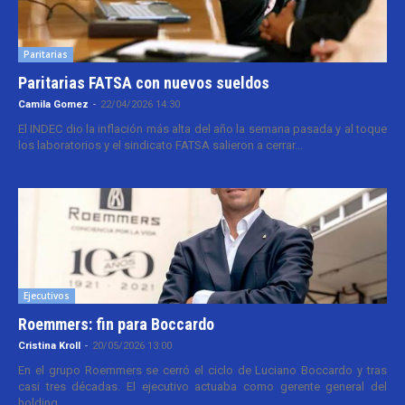
Paritarias
Paritarias FATSA con nuevos sueldos
Camila Gomez
-
22/04/2026 14:30
El INDEC dio la inflación más alta del año la semana pasada y al toque
los laboratorios y el sindicato FATSA salieron a cerrar...
Ejecutivos
Roemmers: fin para Boccardo
Cristina Kroll
-
20/05/2026 13:00
En el grupo Roemmers se cerró el ciclo de Luciano Boccardo y tras
casi tres décadas. El ejecutivo actuaba como gerente general del
holding...