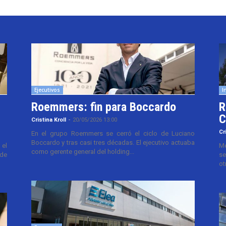
Ejecutivos
I
Roemmers: fin para Boccardo
R
C
Cristina Kroll
-
20/05/2026 13:00
Cr
En el grupo Roemmers se cerró el ciclo de Luciano
Boccardo y tras casi tres décadas. El ejecutivo actuaba
el
Me
como gerente general del holding...
 de
se
ot