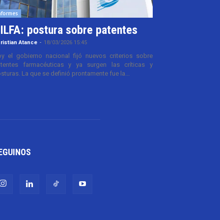
nformes
ILFA: postura sobre patentes
ristian Atance
-
18/03/2026 15:45
y el gobierno nacional fijó nuevos criterios sobre
tentes farmacéuticas y ya surgen las críticas y
sturas. La que se definió prontamente fue la...
EGUINOS