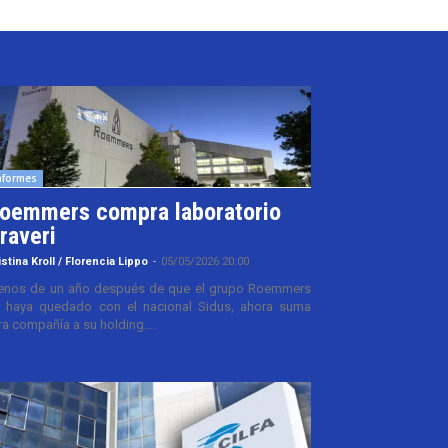
nformes
oemmers compra laboratorio
raveri
istina Kroll / Florencia Lippo
-
05/05/2026 20:00
nos de un año después de que el grupo Roemmers
 haya quedado con el nacional Sidus, ahora suma
ra compañía a su holding....