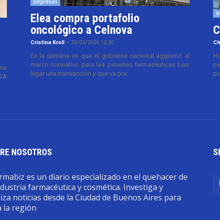
Empresas
I
Elea compra portafolio
oncológico a Celnova
C
Cristina Kroll
-
20/03/2026 10:30
Ch
En la semana en que el gobierno nacional aggiornó el
Ho
marco normativo para las patentes farmacéuticas tuvo
pa
ana
lugar una transacción y que va por...
po
TSA
RE NOSOTROS
S
mabiz es un diario especializado en el quehacer de
ndustria farmacéutica y cosmética. Investiga y
iza noticias desde la Ciudad de Buenos Aires para
 la región