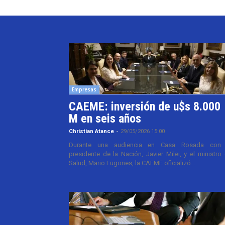
Empresas
CAEME: inversión de u$s 8.000
M en seis años
Christian Atance
-
29/05/2026 15:00
Durante una audiencia en Casa Rosada con 
presidente de la Nación, Javier Milei, y el ministro
Salud, Mario Lugones, la CAEME oficializó...