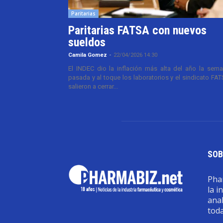
Paritarias
Paritarias FATSA con nuevos
sueldos
Camila Gomez
-
22/04/2026 14:30
El INDEC dio la inflación más alta del año la sem
pasada y al toque los laboratorios y el sindicato FA
salieron a cerrar...
SOB
Phar
la i
anal
toda