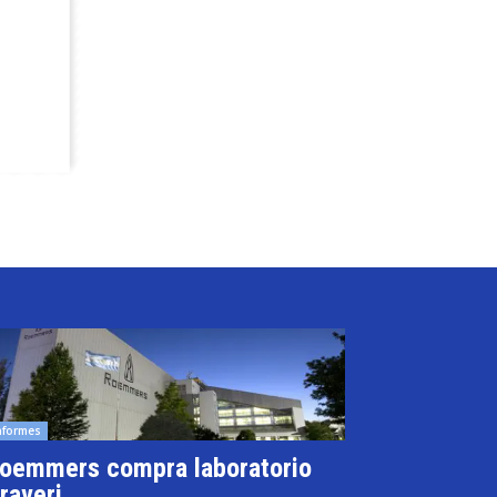
nformes
oemmers compra laboratorio
raveri