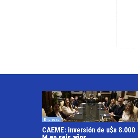
Empresas
CAEME: inversión de u$s 8.000
M en seis años