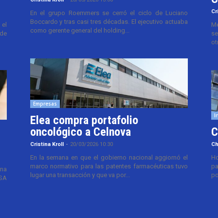
Cr
En el grupo Roemmers se cerró el ciclo de Luciano
Boccardo y tras casi tres décadas. El ejecutivo actuaba
el
Me
como gerente general del holding...
 de
se
ot
Empresas
I
Elea compra portafolio
oncológico a Celnova
C
Cristina Kroll
-
20/03/2026 10:30
Ch
En la semana en que el gobierno nacional aggiornó el
Ho
marco normativo para las patentes farmacéuticas tuvo
pa
ana
lugar una transacción y que va por...
po
TSA