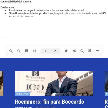
Ejecutivos
I
Roemmers: fin para Boccardo
R
C
Cristina Kroll
-
20/05/2026 13:00