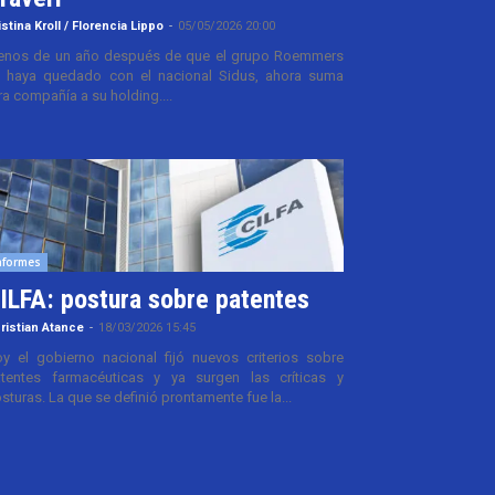
istina Kroll / Florencia Lippo
-
05/05/2026 20:00
nos de un año después de que el grupo Roemmers
 haya quedado con el nacional Sidus, ahora suma
ra compañía a su holding....
nformes
ILFA: postura sobre patentes
ristian Atance
-
18/03/2026 15:45
y el gobierno nacional fijó nuevos criterios sobre
tentes farmacéuticas y ya surgen las críticas y
sturas. La que se definió prontamente fue la...