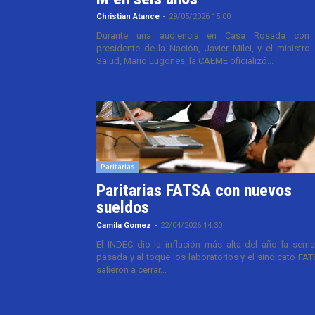
Christian Atance
-
29/05/2026 15:00
Durante una audiencia en Casa Rosada con 
presidente de la Nación, Javier Milei, y el ministro
Salud, Mario Lugones, la CAEME oficializó...
Paritarias
Paritarias FATSA con nuevos
sueldos
Camila Gomez
-
22/04/2026 14:30
El INDEC dio la inflación más alta del año la sem
pasada y al toque los laboratorios y el sindicato FA
salieron a cerrar...