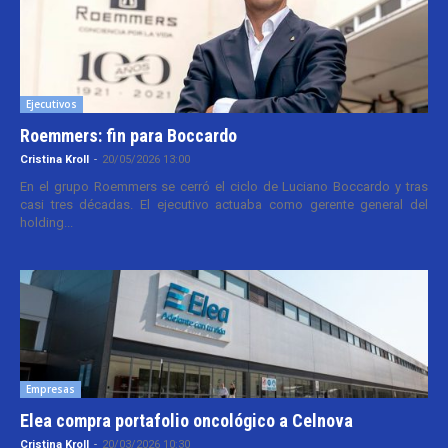
Ejecutivos
Roemmers: fin para Boccardo
Cristina Kroll
-
20/05/2026 13:00
En el grupo Roemmers se cerró el ciclo de Luciano Boccardo y tras
casi tres décadas. El ejecutivo actuaba como gerente general del
holding...
Empresas
Elea compra portafolio oncológico a Celnova
Cristina Kroll
-
20/03/2026 10:30