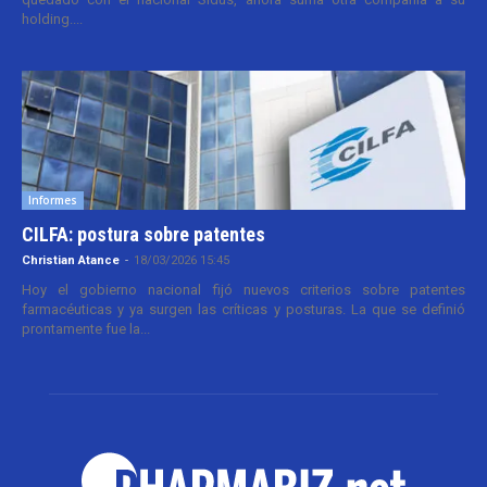
holding....
Informes
CILFA: postura sobre patentes
Christian Atance
-
18/03/2026 15:45
Hoy el gobierno nacional fijó nuevos criterios sobre patentes
farmacéuticas y ya surgen las críticas y posturas. La que se definió
prontamente fue la...