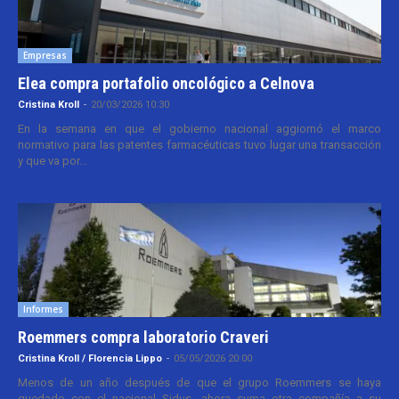
Empresas
Elea compra portafolio oncológico a Celnova
Cristina Kroll
-
20/03/2026 10:30
En la semana en que el gobierno nacional aggiornó el marco
normativo para las patentes farmacéuticas tuvo lugar una transacción
y que va por...
Informes
Roemmers compra laboratorio Craveri
Cristina Kroll / Florencia Lippo
-
05/05/2026 20:00
Menos de un año después de que el grupo Roemmers se haya
quedado con el nacional Sidus, ahora suma otra compañía a su