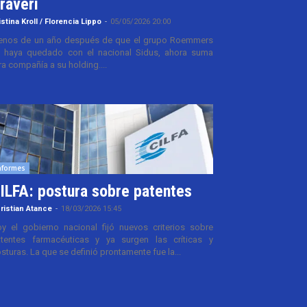
raveri
istina Kroll / Florencia Lippo
-
05/05/2026 20:00
nos de un año después de que el grupo Roemmers
 haya quedado con el nacional Sidus, ahora suma
ra compañía a su holding....
nformes
ILFA: postura sobre patentes
ristian Atance
-
18/03/2026 15:45
y el gobierno nacional fijó nuevos criterios sobre
tentes farmacéuticas y ya surgen las críticas y
sturas. La que se definió prontamente fue la...