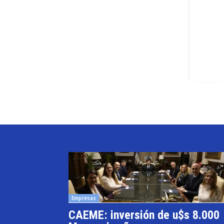
Empresas
CAEME: inversión de u$s 8.000