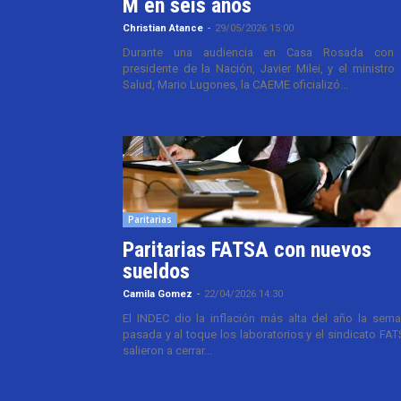
M en seis años
Christian Atance
-
29/05/2026 15:00
Durante una audiencia en Casa Rosada con 
presidente de la Nación, Javier Milei, y el ministro
Salud, Mario Lugones, la CAEME oficializó...
Paritarias
Paritarias FATSA con nuevos
sueldos
Camila Gomez
-
22/04/2026 14:30
El INDEC dio la inflación más alta del año la sem
pasada y al toque los laboratorios y el sindicato FA
salieron a cerrar...