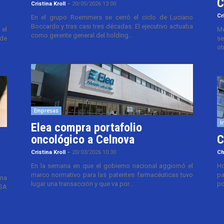
C
Cristina Kroll
-
20/05/2026 13:00
Cr
En el grupo Roemmers se cerró el ciclo de Luciano
Boccardo y tras casi tres décadas. El ejecutivo actuaba
el
Me
como gerente general del holding...
 de
se
ot
Empresas
I
Elea compra portafolio
oncológico a Celnova
C
Cristina Kroll
-
20/03/2026 10:30
Ch
En la semana en que el gobierno nacional aggiornó el
Ho
marco normativo para las patentes farmacéuticas tuvo
pa
ana
lugar una transacción y que va por...
po
TSA