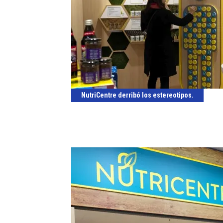
NutriCentre derribó los estereotipos.