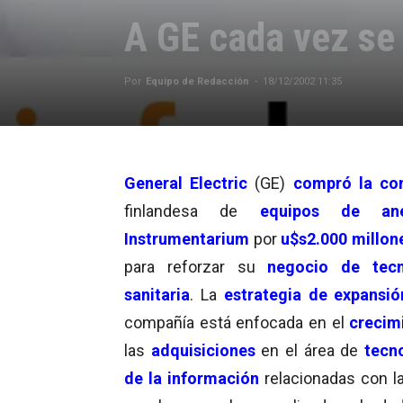
A GE cada vez se 
Por
Equipo de Redacción
-
18/12/2002 11:35
General Electric
(GE)
compró la co
finlandesa de
equipos de ane
Instrumentarium
por
u$s2.000 millon
para reforzar su
negocio de tecn
sanitaria
. La
estrategia de expansió
compañía está enfocada en el
crecim
las
adquisiciones
en el área de
tecn
de la información
relacionadas con l