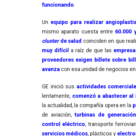
funcionando
.
Un
equipo para realizar angioplasti
mismo aparato cuesta entre
60.000 
cluster
de salud
coinciden en que reali
muy difícil
a raíz de que las
empresas
proveedores exigen billete sobre bil
avanza
con esa unidad de negocios en
GE inició sus
actividades comercial
lentamente,
comenzó a abastecer al 
la actualidad, la compañía opera en la
p
de aviación,
turbinas de generación
control
eléctrico
, transporte ferroviar
servicios médicos
, plásticos y
electr