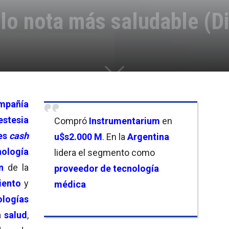
lo nota más saludable (Di
mpañía
stesia
Compró
Instrumentarium
en
es
cash
u$s2.000 M
. En la
Argentina
ología
lidera el segmento como
n
de la
proveedor de tecnología
iento
y
médica
ologías
a
salud
,