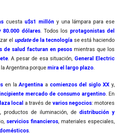
as
cuesta
u$s1 millón
y una lámpara para ese
y 80.000 dólares
. Todos los
protagonistas del
zar el
update
de la tecnología
se está haciendo
 de salud facturan en pesos
mientras que los
lete
. A pesar de esa situación,
General Electric
 la Argentina porque
mira el largo plazo
.
es
en la
Argentina
a
comienzos del siglo XX
y,
incipiente mercado de consumo argentino
. En
laza local
a través de
varios negocios
: motores
, productos de iluminación, de
distribución y
io,
servicios financieros
, materiales especiales,
odomésticos
.