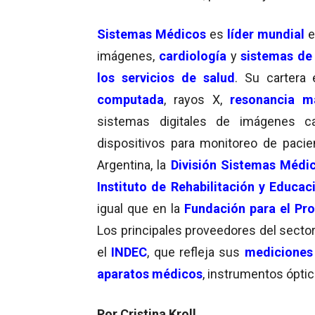
Sistemas Médicos
es
líder mundial
e
imágenes,
cardiología
y
sistemas de
los servicios de salud
. Su cartera
computada
, rayos X,
resonancia m
sistemas digitales de imágenes ca
dispositivos para monitoreo de paci
Argentina, la
División Sistemas Médi
Instituto de Rehabilitación y Educac
igual que en la
Fundación para el Pr
Los principales proveedores del secto
el
INDEC
, que refleja sus
mediciones
aparatos médicos
, instrumentos ópti
Por Cristina Kroll