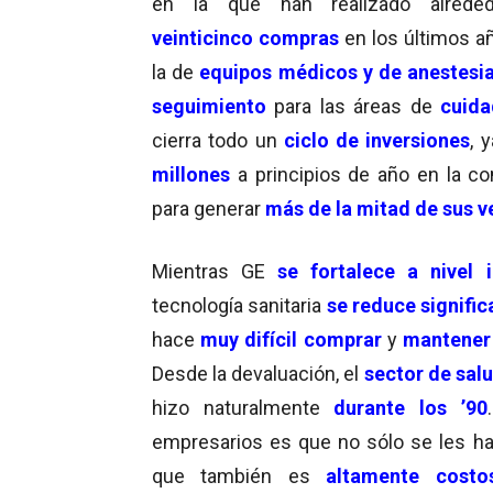
en la que han realizado alrede
veinticinco compras
en los últimos añ
la de
equipos médicos y de anestesi
seguimiento
para las áreas de
cuida
cierra todo un
ciclo de inversiones
, 
millones
a principios de año en la c
para generar
más de la mitad de sus v
Mientras GE
se fortalece a nivel i
tecnología sanitaria
se reduce signifi
hace
muy difícil comprar
y
mantener
Desde la devaluación, el
sector de sal
hizo naturalmente
durante los ’90
empresarios es que no sólo se les h
que también es
altamente costo