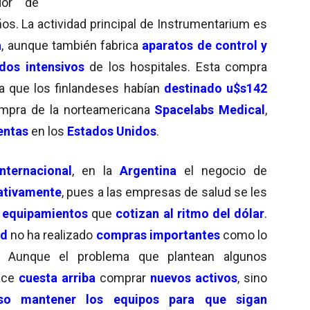
dor de
os. La actividad principal de Instrumentarium es
a
, aunque también fabrica
aparatos de control y
dos intensivos
de los hospitales. Esta compra
ya que los finlandeses habían
destinado u$s142
ompra de la norteamericana
Spacelabs Medical
,
entas
en los
Estados Unidos
.
nternacional
, en la
Argentina
el negocio de
cativamente
, pues a las empresas de salud se les
 equipamientos
que
cotizan al ritmo del dólar
.
ud
no ha realizado
compras importantes
como lo
. Aunque el problema que plantean algunos
ace
cuesta arriba
comprar
nuevos activos
, sino
so
mantener los equipos para que sigan