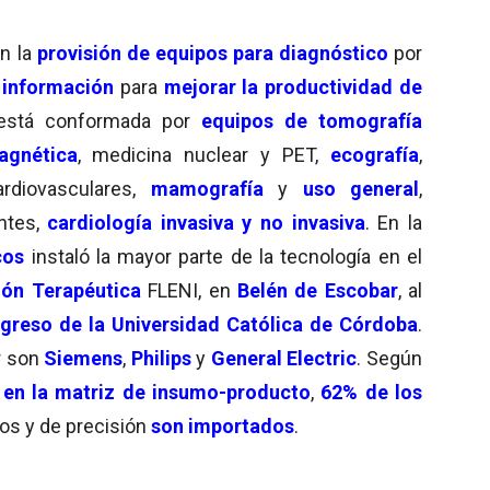
n la
provisión de equipos para diagnóstico
por
 información
para
mejorar la productividad de
 está conformada por
equipos de tomografía
agnética
, medicina nuclear y PET,
ecografía
,
rdiovasculares,
mamografía
y
uso general
,
entes,
cardiología invasiva y no invasiva
. En la
cos
instaló la mayor parte de la tecnología en el
ión Terapéutica
FLENI, en
Belén de Escobar
, al
ogreso de la Universidad Católica de Córdoba
.
r son
Siemens
,
Philips
y
General Electric
. Según
 en la matriz de insumo-producto
,
62% de los
cos y de precisión
son importados
.