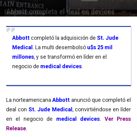
Abbott completa el deal en devices
Por
Micaela Bitch
-
05/01/2017 09:45
Abbott
completó la adquisición de
St. Jude
Medical
. La multi desembolsó
u$s 25 mil
millones
, y se transformó en líder en el
negocio de
medical devices
.
La norteamericana
Abbott
anunció que completó el
deal con
St. Jude Medical
, convirtiéndose en líder
en el negocio de
medical devices
.
Ver Press
Release
.