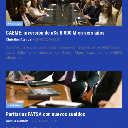
Empresas
CAEME: inversión de u$s 8.000 M en seis años
Christian Atance
-
29/05/2026 15:00
Durante una audiencia en Casa Rosada con el presidente de la Nación,
Javier Milei, y el ministro de Salud, Mario Lugones, la CAEME
oficializó...
Paritarias
Paritarias FATSA con nuevos sueldos
Camila Gomez
-
22/04/2026 14:30