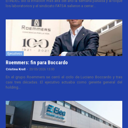
El INDEC dio la inflación más alta del año la semana pasada y al toque
los laboratorios y el sindicato FATSA salieron a cerrar...
Ejecutivos
Roemmers: fin para Boccardo
Cristina Kroll
-
20/05/2026 13:00
En el grupo Roemmers se cerró el ciclo de Luciano Boccardo y tras
casi tres décadas. El ejecutivo actuaba como gerente general del
holding...