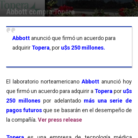
Abbott compra Topera
Por
Equipo de Redacción
-
29/10/2014 11:29
Abbott
anunció que firmó un acuerdo para
adquirir
Topera
, por
u$s 250 millones.
El laboratorio norteamericano
Abbott
anunció hoy
que firmó un acuerdo para adquirir a
Topera
por
u$s
250 millones
por adelantado
más una serie de
pagos futuros
que se basarán en el desempeño de
la compañía.
Ver press release
Topera
es una empresa de tecnología médica