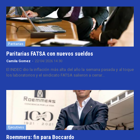
Paritarias
Paritarias FATSA con nuevos sueldos
Camila Gomez
-
22/04/2026 14:30
El INDEC dio la inflación más alta del año la semana pasada y al toque
los laboratorios y el sindicato FATSA salieron a cerrar...
Ejecutivos
Roemmers: fin para Boccardo