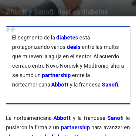
Abbott y Sanofi: deal en diabetes
Por
Equipo de Redacción
-
19/09/2019 09:00
El segmento de la
diabetes
está
protagonizando varios
deals
entre las multis
que mueven la aguja en el sector. Al acuerdo
cerrado entre Novo Nordisk y Medtronic, ahora
se sumó un
partnership
entre la
norteamericana
Abbott
y la francesa
Sanofi
.
La norteamericana
Abbott
y la francesa
Sanofi
le
pusieron la firma a un
partnership
para avanzar en