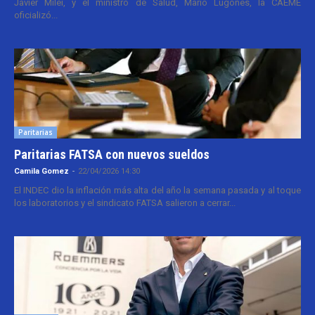
Javier Milei, y el ministro de Salud, Mario Lugones, la CAEME
oficializó...
Paritarias
Paritarias FATSA con nuevos sueldos
Camila Gomez
-
22/04/2026 14:30
El INDEC dio la inflación más alta del año la semana pasada y al toque
los laboratorios y el sindicato FATSA salieron a cerrar...