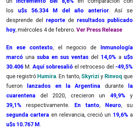
un
incremento del 8,6%
en comparación con
los
u$s 56.334 M del año anterior
. Así se
desprende del
reporte
de
resultados publicado
hoy
, miércoles 4 de febrero.
Ver Press Release
En ese contexto
, el negocio de
Inmunología
marcó
una
suba en sus ventas
del
14,0%
a
u$s
30.406
M.
Aquí sobresalió
el retroceso del
-49,5%
que registró
Humira
. En tanto,
Skyrizi
y
Rinvoq
que
fueron
lanzados en la Argentina
durante
la
cuarentena
del 2020, crecieron un
49,9%
y
39,1%
respectivamente.
En tanto
,
Neuro
, su
segunda cartera
en relevancia, creció un
19,6%
a
u$s 10.767 M
.