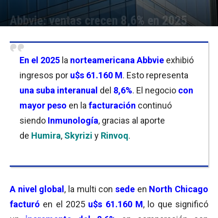
Abbvie: ventas crecen 8,6% en 2025
Por
Christian Atance
-
04/02/2026 11:00
En el 2025
la
norteamericana Abbvie
exhibió
ingresos por
u$s 61.160 M
. Esto representa
una suba interanual
del
8,6%
. El negocio
con
mayor peso
en la
facturación
continuó
siendo
Inmunología
, gracias al aporte
de
Humira
,
Skyrizi
y
Rinvoq
.
A nivel global
, la multi con
sede
en
North Chicago
facturó
en el 2025
u$s 61.160 M
, lo que significó