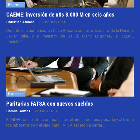
Empresas
CAEME: inversión de u$s 8.000 M en seis años
Christian Atance
-
29/05/2026 15:00
Durante una audiencia en Casa Rosada con el presidente de la Nación,
Javier Milei, y el ministro de Salud, Mario Lugones, la CAEME
oficializó...
Paritarias
Paritarias FATSA con nuevos sueldos
Camila Gomez
-
22/04/2026 14:30
El INDEC dio la inflación más alta del año la semana pasada y al toque
los laboratorios y el sindicato FATSA salieron a cerrar...