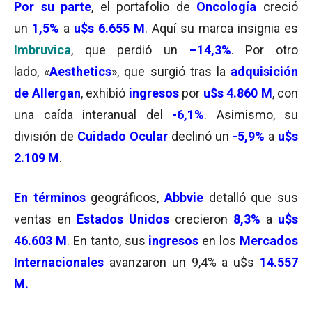
Por su parte
, el portafolio de
Oncología
creció
un
1,5%
a
u$s 6.655 M
. Aquí su marca insignia es
Imbruvica
, que perdió un
–14,3%
. Por otro
lado, «
Aesthetics
», que surgió tras la
adquisición
de Allergan
, exhibió
ingresos
por
u$s 4.860 M
, con
una caída interanual del
-6,1%
. Asimismo, su
división de
Cuidado Ocular
declinó un
-5,9
%
a
u$s
2.109
M
.
En términos
geográficos,
Abbvie
detalló que sus
ventas en
Estados Unidos
crecieron
8,3%
a
u$s
46.603 M
. En tanto, sus
ingresos
en los
Mercados
Internacionales
avanzaron un 9,4% a u$s
14.557
M.